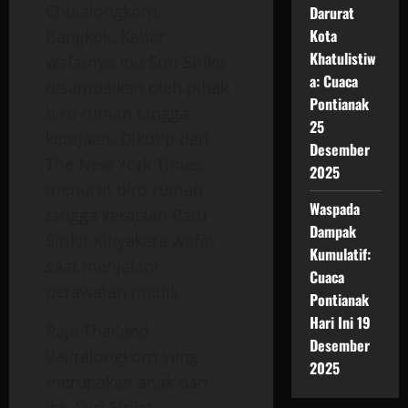
Chulalongkorn,
Darurat
Kota
Bangkok. Kabar
Khatulistiw
wafatnya Ibu Suri Sirikit
a: Cuaca
disampaikan oleh pihak
Pontianak
biro rumah tangga
25
kerajaan. Dikutip dari
Desember
The New York Times,
2025
menurut biro rumah
Waspada
tangga kerajaan Ratu
Dampak
Sirikit
Kitiyakara
wafat
Kumulatif:
saat menjalani
Cuaca
perawatan medis.
Pontianak
Hari Ini 19
Raja Thailand
Desember
Vajiralongkorn yang
2025
merupakan anak dari
Ibu Suri Sirikit