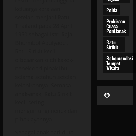
resmi menjadi anggota
keluarga kerajaan
Polda
setelah menjadi Ratu
Prakiraan
Thailand pada 28 April
Cuaca
Pontianak
1950 sebagai istri Raja
Ratu
Bhumibol Adulyadej.
Sirikit
Ratu Sirikit kecil
Rekomendasi
dibesarkan oleh kakek-
Tempat
Wisata
nenek dari pihak ibu
selama setahun setelah
kelahirannya. Semasa
Gravatar
anak-anak, Ratu Sirikit
kecil sering
mengunjungi nenek dari
pihak ayahnya.
Sebagai anak dari duta