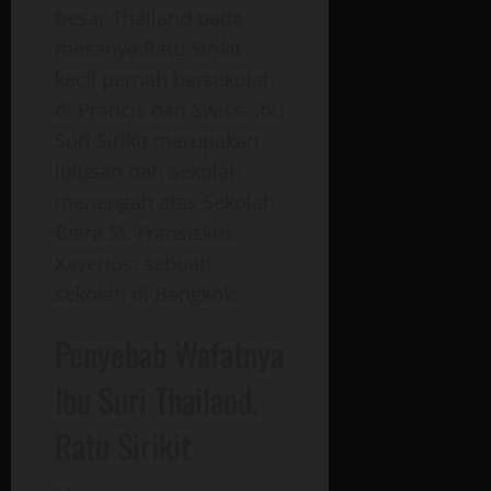
besar Thailand pada
masanya Ratu Sirikit
kecil pernah bersekolah
di Prancis dan Swiss. Ibu
Suri Sirikit merupakan
lulusan dari sekolah
menengah atas Sekolah
Biara St. Fransiskus
Xaverius, sebuah
sekolah di Bangkok.
Penyebab Wafatnya
Ibu Suri Thailand,
Ratu Sirikit