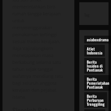
memerintahkan biro
rumah tangga kerajaan
Tag
untuk
menyelenggarakan
pemakaman tertinggi
asiaboxdrama
sesuai tradisi kerajaan.
Raja Vajiralongkorn
Atlet
Indonesia
menetapakan masa
Berita
berkabung selama satu
Insiden di
tahun sejak tanggal
Pontianak
wafatnya mendiang ratu
Berita
Pemerintahan
bagi seluruh anggota
Pontianak
kerajaan dan pejabat
Berita
istana.
Perburuan
Trenggiling
Siapakah Ratu