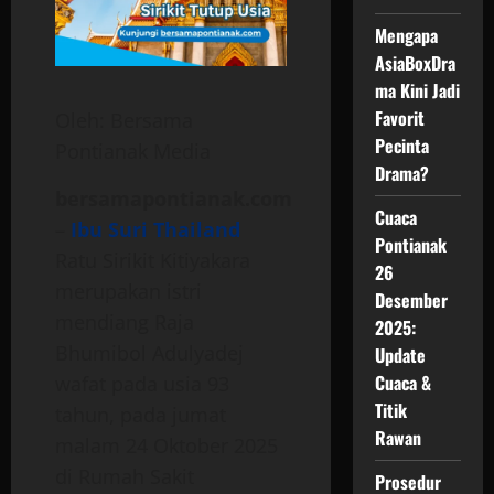
Mengapa
AsiaBoxDra
ma Kini Jadi
Favorit
Oleh: Bersama
Pecinta
Pontianak Media
Drama?
bersamapontianak.com
Cuaca
–
Ibu Suri Thailand
Pontianak
Ratu Sirikit Kitiyakara
26
merupakan istri
Desember
mendiang
Raja
2025:
Bhumibol Adulyadej
Update
Cuaca &
wafat pada usia 93
Titik
tahun, pada jumat
Rawan
malam 24 Oktober 2025
di
Rumah Sakit
Prosedur