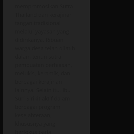
mempromosikan Sutra
Thailand dan kerajinan
tangan tradisional
melalui yayasan yang
didirikanya. Ribuan
warga desa telah dilatih
dalam tenun sutra,
pembuatan perhiasan,
melukis, keramik, dan
berbagai kerajinan
lainnya. Selain itu, Ibu
Suri Sirikit a
ktif dalam
berbagai program
kesejahteraan,
khususnya yang
berfokus pada