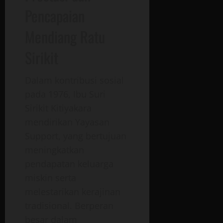
Pencapaian
Mendiang Ratu
Sirikit
Dalam kontribusi sosial
pada 1976, Ibu Suri
Sirikit
Kitiyakara
mendirikan Yayasan
Support, yang bertujuan
meningkatkan
pendapatan keluarga
miskin serta
melestarikan kerajinan
tradisional. Berperan
besar dalam