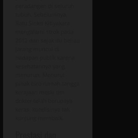
peradangan di seluruh
tubuh.
Sebelumnya,
Ratu Sirikit
Kitiyakara
mengalami strok pada
2012 dan sejak itu beliau
jarang muncul di
hadapan publik karena
kesehatannya yang
menurun.
Menurut
pihak
biro rumah tangga
kerajaan
meski tim
dokter telah berupaya
keras, kondisinya tak
kunjung membaik.
Prestasi dan