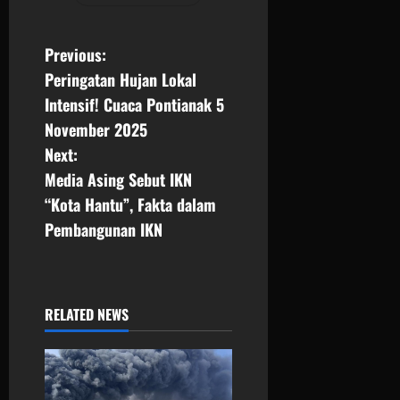
P
Previous:
Peringatan Hujan Lokal
o
Intensif! Cuaca Pontianak 5
s
November 2025
Next:
t
Media Asing Sebut IKN
n
“Kota Hantu”, Fakta dalam
Pembangunan IKN
a
v
i
RELATED NEWS
g
a