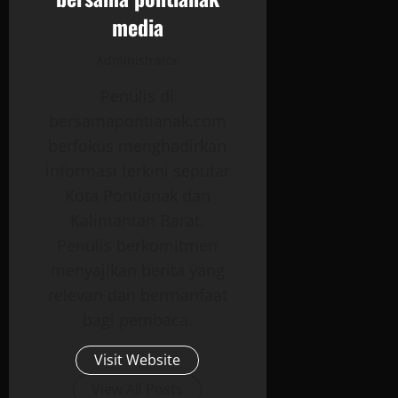
media
Administrator
Penulis di
bersamapontianak.com
berfokus menghadirkan
informasi terkini seputar
Kota Pontianak dan
Kalimantan Barat.
Penulis berkomitmen
menyajikan berita yang
relevan dan bermanfaat
bagi pembaca.
Visit Website
View All Posts