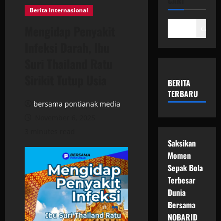
CARI
Berita Internasional
Mengidap Penyakit
Cari
Infeksi Darah, Ibu
Suri Thailand Ratu
Sirikit Tutup Usia
BERITA
TERBARU
bersama pontianak media
November 6, 2025
3 minutes read
Saksikan
Momen
Sepak Bola
Terbesar
Dunia
Bersama
NOBARID