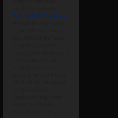
Menurut pernyataan
pihak Istana Thailand,
Ratu Sirikit Kitiyakara
dirawat di rumah sakit
sejak 2019
, wafatnya Ibu
Suri Sirikit dikarenakan
mengidap penyakit
infeksi aliran darah pada
17 Oktober 2025 dan
mengidap beberapa
penyakit lainnya.
Infeksi
aliran darah merupakan
kondisi gangguan
kesehatan yang serius.
Kondisi ini terjadi di
mana bakteri, jamur,