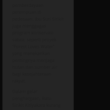
pemberdayaan
perempuan di
pedesaan.
Ibu Suri Sirikit
juga menggagas
program konservasi
satwa, seperti proyek
“Forest Loves Water”
yang menekankan
pentingnya menjaga
hutan dan sumber air
bagi kesejahteraan
rakyat.
Dalam gelar
penghargaan, Ratu
Sirikit
Kitiyakara
kurang