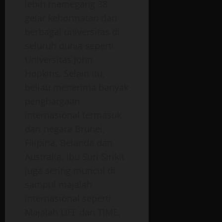
lebih memegang 38
gelar kehormatan dari
berbagai universitas di
seluruh dunia seperti
Universitas John
Hopkins. Selain itu,
beliau menerima banyak
penghargaan
internasional termasuk
dari negara Brunei,
Filipina, Belanda dan
Australia. Ibu Suri Sirikit
juga sering muncul di
sampul majalah
internasional seperti
Majalah LIFE dan TIME,