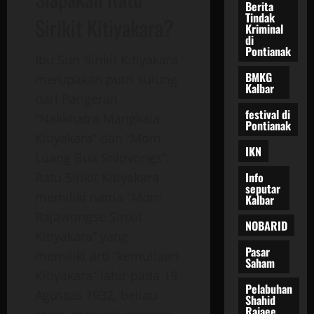
Berita
Tindak
Sirikit Kitiyakara?
Kriminal
di
Pontianak
Ibu Suri Sirikit Kitiyakara
BMKG
merupakan putri sulung
Kalbar
dari
Pangeran
festival di
“Nakkhatra Mangkala
Pontianak
Kitiyakara”
dan “
Mom
IKN
Luang
Bua Snidvongs”
.
Info
Ratu Sirikit Kitiyakara
seputar
memiliki nama “
Mom
Kalbar
Rajawongse
Sirikit
NOBARID
Kitiyakara” yang
Pasar
memiliki arti “kemuliaan
Saham
Kitiyakara” lahir pada 19
Pelabuhan
Agustus 1932, beliau
Shahid
Rajaee