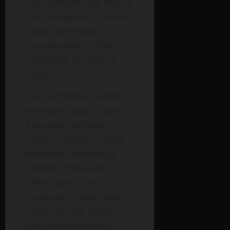
atau patogen lain masuk
dan menyebar ke aliran
darah, yang bisa
menyebabkan infeksi
menyebar ke seluruh
tubuh.
Saat terinfeksi, sistem
kekebalan tubuh akan
berusaha melawan
infeksi. Namun, sistem
kekebalan terkadang
berhenti melawan
infeksi dan mulai
merusak jaringan dan
organ normal tubuh
yang menyebabkan