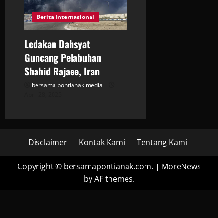
t
Berita Internasional
i
Ledakan Dahsyat
o
Guncang Pelabuhan
Shahid Rajaee, Iran
n
bersama pontianak media
April 28, 2025
Disclaimer
Kontak Kami
Tentang Kami
Copyright © bersamapontianak.com.
|
MoreNews
by AF themes.