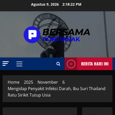
Skip
Agustus 9, 2026
2:18:23 PM
to
content
BERITA HARI INI
Primary
Menu
Home
2025
November
6
Mengidap Penyakit Infeksi Darah, Ibu Suri Thailand
Ratu Sirikit Tutup Usia