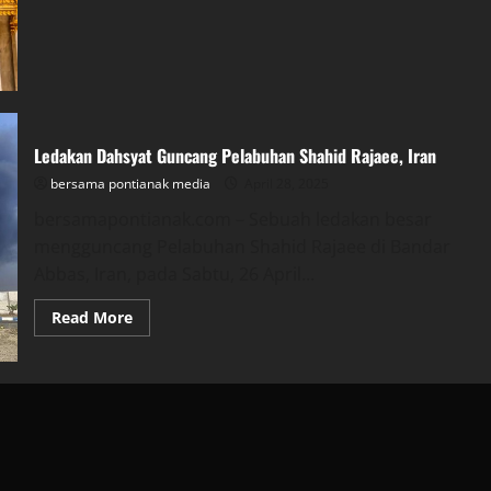
about
Mengidap
Penyakit
Infeksi
Darah,
Ibu
Suri
Thailand
Ratu
Sirikit
Ledakan Dahsyat Guncang Pelabuhan Shahid Rajaee, Iran
Tutup
Usia
bersama pontianak media
April 28, 2025
bersamapontianak.com – Sebuah ledakan besar
mengguncang Pelabuhan Shahid Rajaee di Bandar
Abbas, Iran, pada Sabtu, 26 April...
Read
Read More
more
about
Ledakan
Dahsyat
Guncang
Pelabuhan
Shahid
Rajaee,
Iran