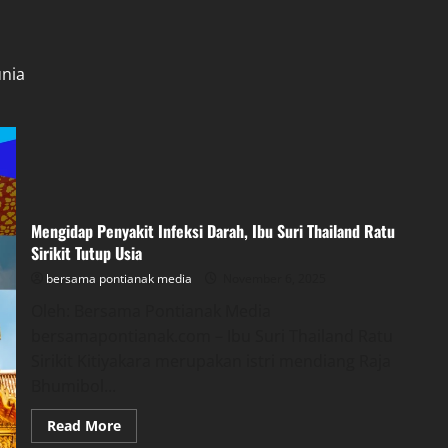
unia
Mengidap Penyakit Infeksi Darah, Ibu Suri Thailand Ratu
Sirikit Tutup Usia
bersama pontianak media
November 6, 2025
Oleh: Bersama Pontianak Media
bersamapontianak.com – Ibu Suri Thailand Ratu
Sirikit Kitiyakara merupakan istri mendiang Raja
Bhumibol...
Read
Read More
more