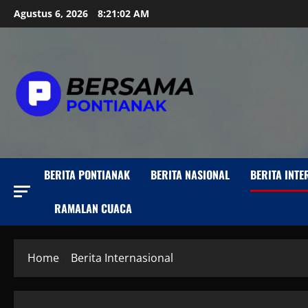
Skip
Agustus 6, 2026
8:21:02 AM
to
content
BERITA PONTIANAK
BERITA NASIONAL
BERITA INT
RAMALAN CUACA
Home
Berita Internasional