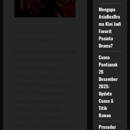
Mengapa
AsiaBoxDra
ma Kini Jadi
Favorit
Oleh: Bersama
Pecinta
Pontianak Media
Drama?
bersamapontianak.com
Cuaca
– Ibu Kota Nusantara
Pontianak
atau IKN Kembali
26
menjadi sorotan dunia.
Desember
Media berita asal Inggris
2025:
The Guardian memuat
Update
Cuaca &
berita pada rabu, 29
Titik
Oktober 2025 yang
Rawan
berjudul “Indonesia’s
new capital, Nusantara,
Prosedur