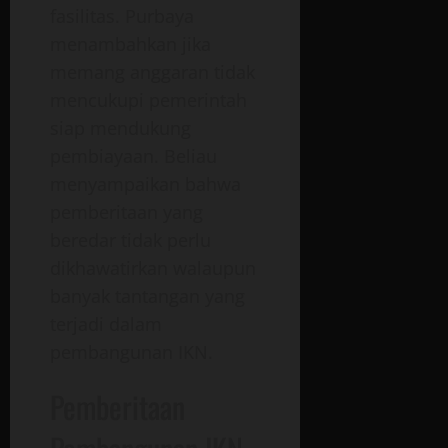
fasilitas. Purbaya
menambahkan jika
memang anggaran tidak
mencukupi pemerintah
siap mendukung
pembiayaan. Beliau
menyampaikan bahwa
pemberitaan yang
beredar tidak perlu
dikhawatirkan walaupun
banyak tantangan yang
terjadi dalam
pembangunan IKN.
Pemberitaan