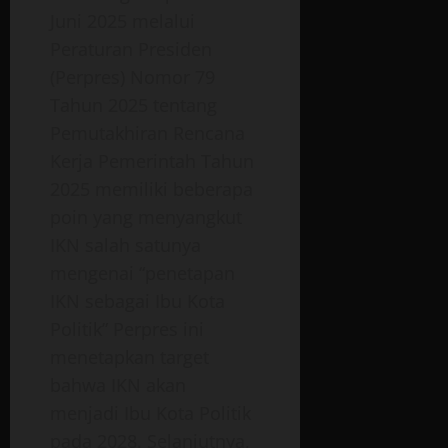
Juni 2025 melalui
Peraturan Presiden
(Perpres) Nomor 79
Tahun 2025 tentang
Pemutakhiran Rencana
Kerja Pemerintah Tahun
2025 memiliki beberapa
poin yang menyangkut
IKN salah satunya
mengenai “penetapan
IKN sebagai Ibu Kota
Politik” Perpres ini
menetapkan target
bahwa IKN akan
menjadi Ibu Kota Politik
pada 2028. Selanjutnya,