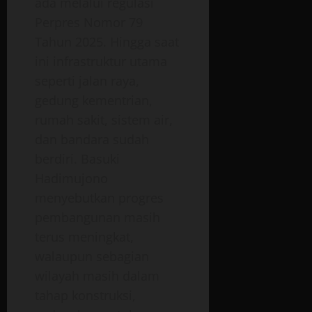
ada melalui regulasi
Perpres Nomor 79
Tahun 2025. Hingga saat
ini infrastruktur utama
seperti jalan raya,
gedung kementrian,
rumah sakit, sistem air,
dan bandara sudah
berdiri. Basuki
Hadimujono
menyebutkan progres
pembangunan masih
terus meningkat,
walaupun sebagian
wilayah masih dalam
tahap konstruksi,