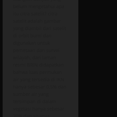
belum mengetahui apa
itu citra satelit? citra
satelit adalah gambar
yang diambil dari satelit
di orbit bumi dan
digunakan untuk
pemetaan dan survei
wilayah, dari laman
resmi BRIN didapatkan
bahwa luas permukan
air yang tersedia di IKN
hanya sebesar 0,5% dan
sumber air yang
tersimpan di dalam
vegetasi hanya sebesar
20% dan sisanya