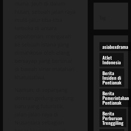
mana. Jauh di dalam
hutan, sebuah jalan raya
Tag
multi-jalur tiba-tiba
terbuka di antara
pepohonan, mengarah
ke sebuah istana yang
asiaboxdrama
dimahkotai oleh elang
Atlet
bersayap yang bersinar
Indonesia
di bawah sinar matahari
Berita
khatulistiwa.
Insiden di
Pontianak
Namun, di sepanjang
Berita
Pemerintahan
deretan gedung-gedung
Pontianak
baru yang futuristik,
Berita
jalan-jalan raya di
Perburuan
Nusantara sebagian
Trenggiling
besar kosong kecuali