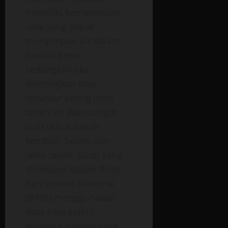
memiliki kemampuan
unik yang dapat
menyimpan air dalam
jumlah besar,
sedangkan jika
dikeringkan atau
terlanjur kering jenis
tanah ini akan sangat
sulit untuk basah
kembali. Selain dari
jenis tanah, studi yang
dilakukan Badan Riset
dan Inovasi Nasional
(BRIN) menggunakan
data citra satelit.
Mungkin banyak yang