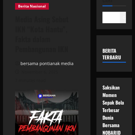
CARI
Berita Nasional
Media Asing Sebut
Cari
IKN “Kota Hantu”,
Fakta dalam
Pembangunan IKN
BERITA
TERBARU
bersama pontianak media
November 6, 2025
7 minutes read
Saksikan
Momen
Sepak Bola
Terbesar
Dunia
Bersama
NOBARID