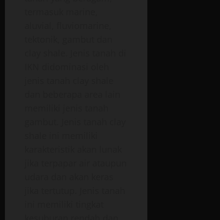
termasuk marine,
aluvial, fluviomarine,
tektonik, gambut dan
clay shale. Jenis tanah di
IKN didominasi oleh
jenis tanah clay shale
dan beberapa area lain
memiliki jenis tanah
gambut. Jenis tanah clay
shale ini memiliki
karakteristik akan lunak
jika terpapar air ataupun
udara dan akan keras
jika tertutup. Jenis tanah
ini memiliki tingkat
kesuburan rendah dan