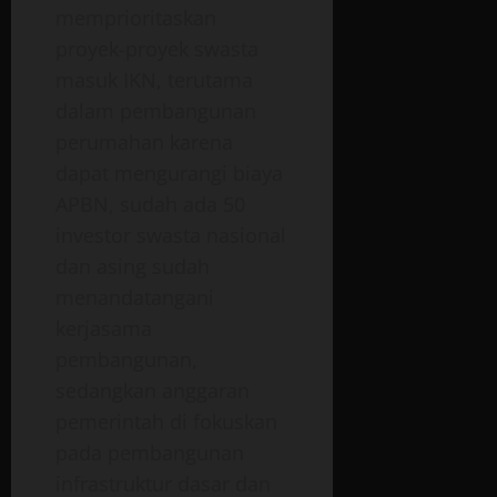
memprioritaskan
proyek-proyek swasta
masuk IKN, terutama
dalam pembangunan
perumahan karena
dapat mengurangi biaya
APBN, sudah ada 50
investor swasta nasional
dan asing sudah
menandatangani
kerjasama
pembangunan,
sedangkan anggaran
pemerintah di fokuskan
pada pembangunan
infrastruktur dasar dan