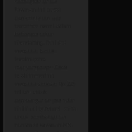
sedangkan untuk
kawasan inti pusat
pemerintahan siap
beroprasi resmi dalam
beberapa tahun
mendatang. Dari sisi
investasi, Basuki
Hadimujono
menyampaikan OIKN
telah menerima
investasi sebesar Rp 225
triliun, untuk
pembangunan jalan dan
multi-utility tunnel, serta
untuk pembangunan
hunian di kawasan IKN,