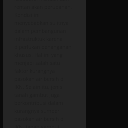
rentan akan perubahan.
Kondisi ini
menyebabkan sulitnya
dalam pembangunan
infrastruktuk karena
diperlukan penanganan
khusus. Hal ini yang
menjadi salah satu
faktor kurangnya
pasokan air bersih di
IKN. Selain itu, jenis
tanah gambut juga
berkontribusi dalam
kurangnya sumber
pasokan air bersih di
IKN, tanah gambut