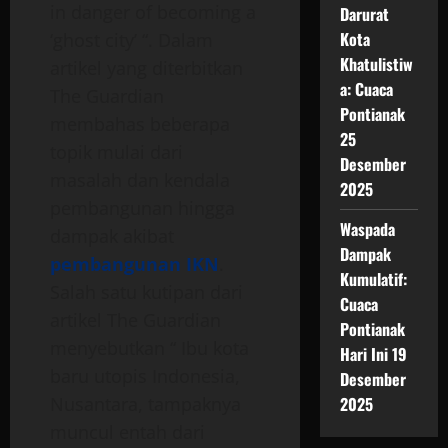
in danger of becoming a
Darurat
Kota
‘ghost city’ “. Dalam
Khatulistiw
artikel yang diterbitkan
a: Cuaca
The Guardian
Pontianak
membahas beberapa
25
topik mulai dari
Desember
masalah dan kendala
2025
pembangunan hingga
Waspada
dampak akibat
Dampak
pembangunan IKN
.
Kumulatif:
Salah satu kutipan dari
Cuaca
artikel The Guardian
Pontianak
menyebutkan “ Ibu kota
Hari Ini 19
baru utopis Indonesia,
Desember
Nusantara, tampaknya
2025
muncul entah dari