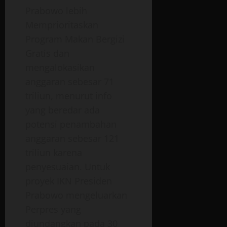
Prabowo lebih
Memprioritaskan
Program Makan Bergizi
Gratis dan
mengalokasikan
anggaran sebesar 71
triliun, menurut info
yang beredar ada
potensi penambahan
anggaran sebesar 121
triliun karena
penyesuaian
. Untuk
proyek IKN Presiden
Prabowo mengeluarkan
Perpres yang
diundangkan pada 30