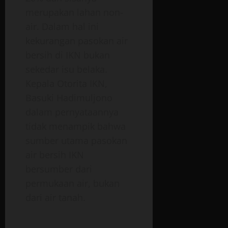
merupakan lahan non-
air. Dalam hal ini
kekurangan pasokan air
bersih di IKN bukan
sekedar isu belaka.
Kepala Otorita IKN,
Basuki Hadimuljono
dalam pernyataannya
tidak menampik bahwa
sumber utama pasokan
air bersih IKN
bersumber dari
permukaan air, bukan
dari air tanah.