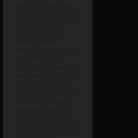
Nusantara (IKN) tidak
menjadi prioritas utama
Presiden RI ke 8
Prabowo Subianto,
melalui instruksi
efisiensi anggaran 2026
untuk IKN terjadi
pemotongan anggaran
yang semula pada tahun
2024 sebesar Rp 39,8
triliun menjadi Rp 6,26
triliun di tahun 2026,
pada tahun 2025 pun
terjadi pemotongan
anggaran menjadi Rp 13
triliun.
Presiden