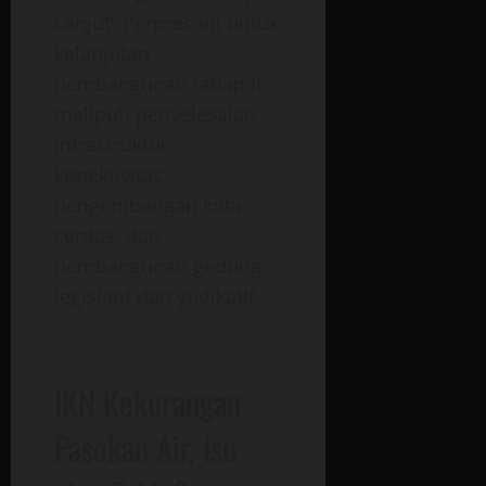
Lanjut” Perpres ini untuk
kelanjutan
pembangunan tahap II
meliputi penyelesaian
infrastruktur
konektivitas,
pengembangan kota
cerdas, dan
pembangunan gedung
legislatif dan yudikatif.
IKN Kekurangan
Pasokan Air, Isu