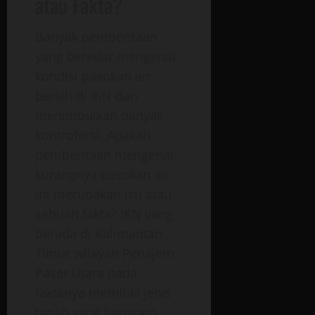
atau Fakta?
Banyak pemberitaan
yang beredar mengenai
kondisi pasokan air
bersih di IKN dan
menimbulkan banyak
kontrofersi. Apakah
pemberitaan mengenai
kurangnya pasokan air
ini merupakan isu atau
sebuah fakta? IKN yang
berada di Kalimantan
Timur wilayah Penajem
Paser Utara pada
faktanya memiliki jenis
tanah yang beragam,