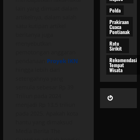
lain yang dimuat dalam
Polda
artikelnya, dalam salah
Prakiraan
satu kutipan artikel
Cuaca
Pontianak
beritanya juga
Ratu
menyebutkan
Sirikit
pemotongan anggaran
Rekomendasi
pendanaan
Proyek IKN
Tempat
hingga lebih dari
Wisata
setengahnya yang
semula sebesar Rp 39
Gravatar
Triliun pada 2024
menjadi Rp 13.5 triliun
pada 2025. Apakah kota
hantu yang dimaksud
Media Berita The
Guardian adalah kondisi