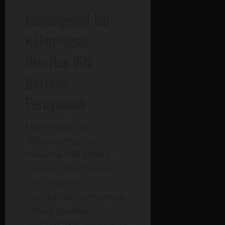
Menanggapi Isu
Kekeringan,
Otoritas IKN
Berikan
Pernyataan
Menanggapi Isu
kekeringan yang
melanda IKN kepala
Otoritas IKN, Basuki
Hadimujono
memberikan pernyataan
bahwa pasokan air
bersih di IKN berkonsep