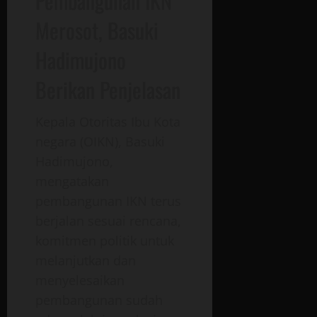
Pembangunan IKN
Merosot, Basuki
Hadimujono
Berikan Penjelasan
Kepala Otoritas Ibu Kota
negara (OIKN), Basuki
Hadimujono,
mengatakan
pembangunan IKN terus
berjalan sesuai rencana,
komitmen politik untuk
melanjutkan dan
menyelesaikan
pembangunan sudah