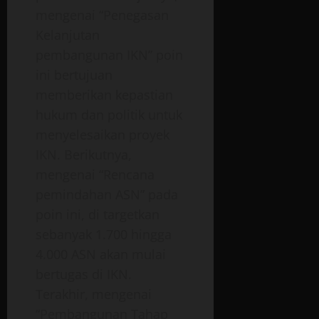
mengenai “Penegasan
Kelanjutan
pembangunan IKN” poin
ini bertujuan
memberikan kepastian
hukum dan politik untuk
menyelesaikan proyek
IKN. Berikutnya,
mengenai “Rencana
pemindahan ASN” pada
poin ini, di targetkan
sebanyak 1.700 hingga
4.000 ASN akan mulai
bertugas di IKN.
Terakhir, mengenai
“Pembangunan Tahap