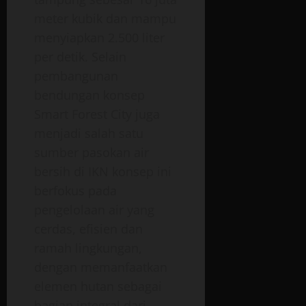
meter kubik dan mampu
menyiapkan 2.500 liter
per detik. Selain
pembangunan
bendungan konsep
Smart Forest City juga
menjadi salah satu
sumber pasokan air
bersih di IKN konsep ini
berfokus pada
pengelolaan air yang
cerdas, efisien dan
ramah lingkungan,
dengan memanfaatkan
elemen hutan sebagai
bagian integral dari