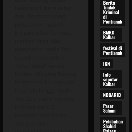
Berita
Tindak
beberapa tukang kebun
Kriminal
dan wisatawan yang
di
Pontianak
penasaran”. Apakah
BMKG
kutipan artikel tersebut
Kalbar
menjadi dasar dari
festival di
pernyataan Media The
Pontianak
Guardian menyebut
IKN
“Kota Hantu” karena
kondisi IKN yang Kosong
Info
seputar
hingga saat ini atau ada
Kalbar
fakta lain hingga Media
NOBARID
The Guardian menyebut
Pasar
IKN kota hantu?.
Saham
Kenyataannya Media
Pelabuhan
The guardian
Shahid
Rajaee
mendapatkan fakta-fakta