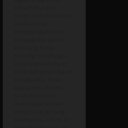
infrastruktur kota.
Sistem konservasi air ini
salah satunya
menggunakan sistem
embung atau waduk
kecil
yang mana
embung ini berfungsi
untuk menampung air
hujan dan penambahan
estetika kota. Selain
waduk kecil, konsep
Smart Forest City
menerapkan sistem
pengelolaan air yang
terintegritas, sistem ini
memanfaatkan air agar