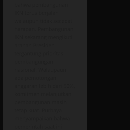
bahwa pembangunan
IKN terus berjalan
walaupun tidak secepat
harapan. Pembangunan
IKN sekarang mengikuti
arahan Presiden
tergantung prioritas
pembangungan
nasional. Walaupaun
ada pemotongan
anggaran lebih dari 50%,
komitmen melanjutkan
pembangunan masih
tetap kuat. Purbaya
menyampaikan bahwa
pemerintah saat ini