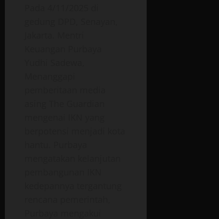
Pada 4/11/2025 di
gedung DPD, Senayan,
Jakarta. Mentri
Keuangan Purbaya
Yudhi Sadewa,
Menanggapi
pemberitaan media
asing The Guardian
mengenai IKN yang
berpotensi menjadi kota
hantu. Purbaya
mengatakan kelanjutan
pembangunan IKN
kedepannya tergantung
rencana pemerintah,
Purbaya mengakui