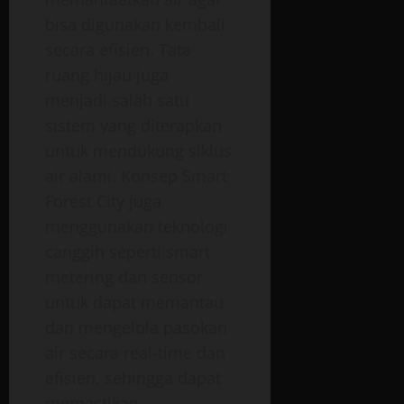
bisa digunakan kembali
secara efisien. Tata
ruang hijau juga
menjadi salah satu
sistem yang diterapkan
untuk mendukung siklus
air alami. Konsep Smart
Forest City juga
menggunakan teknologi
canggih seperti smart
metering dan sensor
untuk dapat memantau
dan mengelola pasokan
air secara real-time dan
efisien, sehingga dapat
memastikan