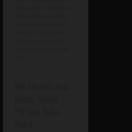
IKN saat ini atau masa
depan IKN yang akan
menjadi kota hantu?.
Berikut ini Fakta dan
polemik yang terjadi
dalam pembangunan
IKN.
IKN Menjadi Kota
Hantu, Menku
Purbaya Buka
Suara