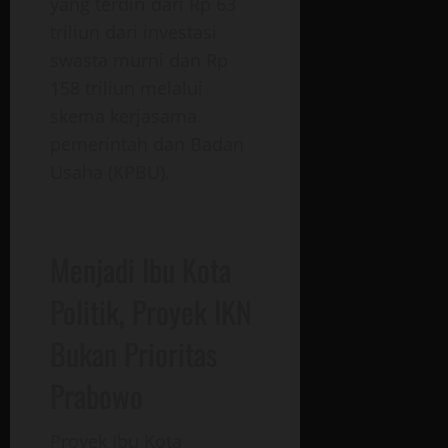
yang terdiri dari Rp 63
triliun dari investasi
swasta murni dan Rp
158 triliun melalui
skema kerjasama
pemerintah dan Badan
Usaha (KPBU).
Menjadi Ibu Kota
Politik, Proyek IKN
Bukan Prioritas
Prabowo
Proyek Ibu Kota