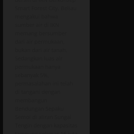
Smart Forest City. Beliau
mengakui bahwa
sumber air di IKN
memang bersumber
dari air permukaan,
bukan dari air tanah.
Sedangkan luas air
permukaan hanya
sebanyak 5%,
permasalahan ini telah
di tangani dengan
membangun
Bendungan Sepaku
Semoi di aliran Sungai
Tengin dengan kapasitas
tampung sebesar 16 juta