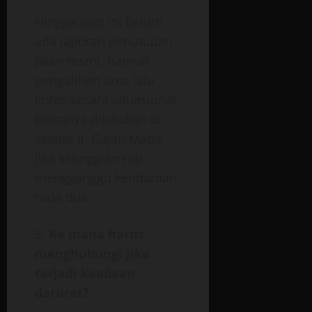
Hingga saat ini belum
ada laporan penutupan
jalan resmi, namun
pengalihan arus lalu
lintas secara situasional
biasanya dilakukan di
sekitar Jl. Gajah Mada
jika ketinggian rob
mengganggu kendaraan
roda dua.
Ke mana harus
menghubungi jika
terjadi keadaan
darurat?