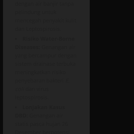
dengan air banjir tanpa
pelindung untuk
mencegah penyakit kulit
dan Leptospirosis.
Risiko Water-Borne
Diseases:
Genangan air
yang bercampur dengan
sistem drainase terbuka
meningkatkan risiko
penyebaran bakteri
E.
coli
dan virus
leptospirosis.
Lonjakan Kasus
DBD:
Genangan air
statis pasca hujan 26
Desember berpotensi