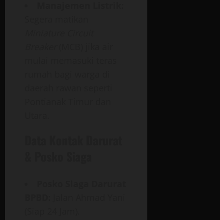
Manajemen Listrik:
Segera matikan
Miniature Circuit
Breaker
(MCB) jika air
mulai memasuki teras
rumah bagi warga di
daerah rawan seperti
Pontianak Timur dan
Utara.
Data Kontak Darurat
& Posko Siaga
Posko Siaga Darurat
BPBD:
Jalan Ahmad Yani
(Siap 24 Jam).