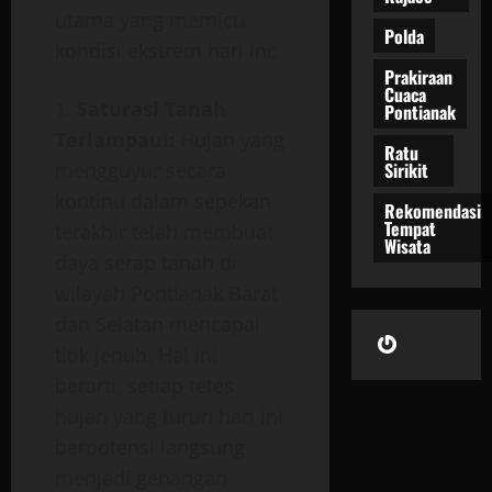
utama yang memicu
Polda
kondisi ekstrem hari ini:
Prakiraan
Cuaca
Saturasi Tanah
Pontianak
Terlampaui:
Hujan yang
Ratu
Sirikit
mengguyur secara
kontinu dalam sepekan
Rekomendasi
Tempat
terakhir telah membuat
Wisata
daya serap tanah di
wilayah Pontianak Barat
dan Selatan mencapai
Gravatar
titik jenuh. Hal ini
berarti, setiap tetes
hujan yang turun hari ini
berpotensi langsung
menjadi genangan