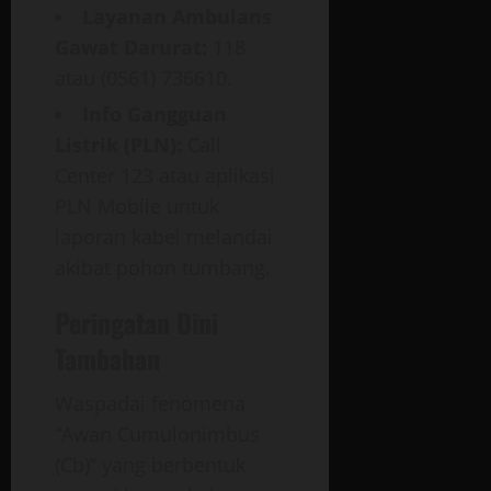
Layanan Ambulans
Gawat Darurat:
118
atau (0561) 736610.
Info Gangguan
Listrik (PLN):
Call
Center 123 atau aplikasi
PLN Mobile untuk
laporan kabel melandai
akibat pohon tumbang.
Peringatan Dini
Tambahan
Waspadai fenomena
“Awan Cumulonimbus
(Cb)” yang berbentuk