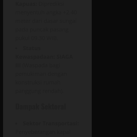
Kapuas:
Diprediksi
menyentuh angka +2.40
meter dari dasar sungai
pada puncak pasang
pukul 09.30 WIB.
Status
Kewaspadaan:
SIAGA
III
(Waspada bagi
pemukiman dengan
konstruksi rumah
panggung rendah).
Dampak Sektoral
Sektor Transportasi:
Penyeberangan kapal