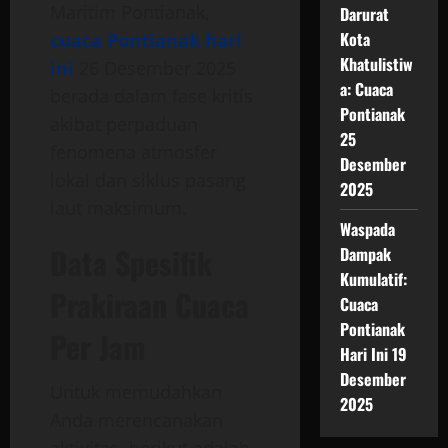
Maritim Pontianak,
Darurat
Kota
cuaca Pontianak hari
Khatulistiw
ini
26 Desember 2025
a: Cuaca
berada dalam fase kritis
Pontianak
akibat perpaduan
25
fenomena atmosfer
Desember
lokal dan siklus pasang
2025
laut maksimum.
Waspada
Data Spesifik
Dampak
Kumulatif:
Prakiraan Cuaca
Cuaca
Pontianak
Per Jam
Hari Ini 19
Desember
Untuk memudahkan
2025
Anda merencanakan
aktivitas, berikut adalah