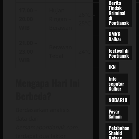
Berita
Tindak
17.00 –
Hujan
Kriminal
26°C –
di
20.00
Ringan –
90% – 98%
Pontianak
25°C
WIB
Berawan
BMKG
Kalbar
21.00 –
Berawan
festival di
23.00
24°C
98%
Pontianak
Tebal
WIB
IKN
Info
Mengapa Hari Ini
seputar
Kalbar
Berbeda?
NOBARID
Berdasarkan analisis
Pasar
Saham
data dari
bersamapontianak.com
,
Pelabuhan
Shahid
terdapat dua faktor
Rajaee