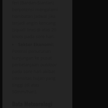
feri (Bardan-Siantan)
berpotensi mengalami
hambatan jadwal jika
terjadi angin kencang
(squall line) di atas 20
knots pada sore hari.
Sektor Ekonomi:
Potensi penurunan
kunjungan ke pusat
perbelanjaan
outdoor
pada sore hari akibat
intensitas hujan yang
tinggi (di atas
50mm/hari).
Data Meteorologi