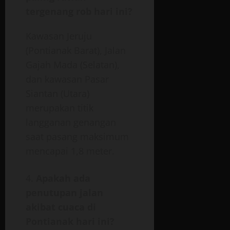
tergenang rob hari ini?
Kawasan Jeruju
(Pontianak Barat), Jalan
Gajah Mada (Selatan),
dan kawasan Pasar
Siantan (Utara)
merupakan titik
langganan genangan
saat pasang maksimum
mencapai 1,8 meter.
Apakah ada
penutupan jalan
akibat cuaca di
Pontianak hari ini?