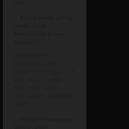
hari.
Kapan waktu paling
aman untuk
beraktivitas di luar
ruangan?
Periode aman
diprakirakan antara
pukul 07.00 hingga 11.00
WIB. Setelah tengah
hari, risiko hujan
disertai petir meningkat
drastis.
Wilayah mana yang
paling rawan