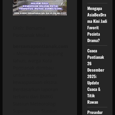
Mengapa
AsiaBoxDra
ma Kini Jadi
Favorit
Oleh: Bersama
Pecinta
Pontianak Media
Drama?
bersamapontianak.com
Cuaca
– Memasuki pengujung
Pontianak
tahun, warga Kota
26
Pontianak diimbau
Desember
untuk meningkatkan
2025:
kewaspadaan ekstra.
Update
Cuaca &
Berdasarkan laporan
Titik
terbaru dari BMKG
Rawan
Stasiun Meteorologi
Supadio dan Stasiun
Prosedur