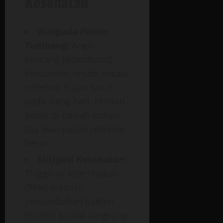
Kesehatan
Waspada Pohon
Tumbang:
Angin
kencang (downburst)
berpotensi terjadi sesaat
sebelum hujan turun
pada siang hari. Hindari
parkir di bawah pohon
tua atau papan reklame
besar.
Mitigasi Kesehatan:
Tingginya kelembaban
(98%) memicu
pertumbuhan bakteri.
Hindari kontak langsung