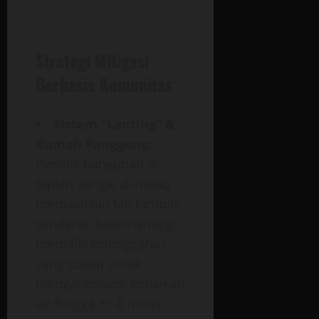
Strategi Mitigasi
Berbasis Komunitas
Sistem “Lanting” &
Rumah Panggung:
Pemilik bangunan di
tepian sungai diimbau
memastikan tali tambat
sandaran kapal/lanting
memiliki kelonggaran
yang cukup untuk
mengantisipasi kenaikan
air hingga +1.8 meter.