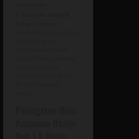
permukaan.
Tekanan Hidrolik
Sungai Kapuas:
Kombinasi hujan di hulu
dan pasang laut
menyebabkan debit
Sungai Kapuas meluap
ke drainase kota,
memperlambat aliran
air hujan menuju
sungai.
Peringatan Dini:
Ancaman Banjir
Rob 1,8 Meter