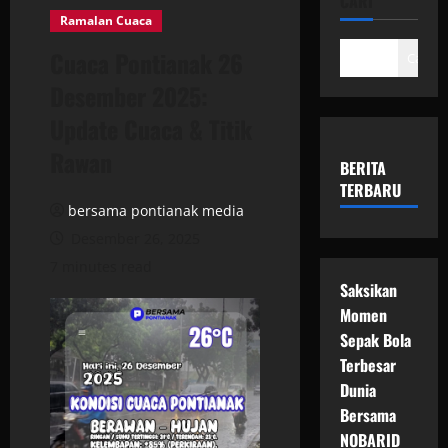
CARI
Ramalan Cuaca
Cuaca Pontianak 26
Cari
Desember 2025:
Update Cuaca & Titik
Rawan
BERITA
TERBARU
bersama pontianak media
Desember 26, 2025
7 minutes read
Saksikan
Momen
Sepak Bola
Terbesar
Dunia
Bersama
NOBARID