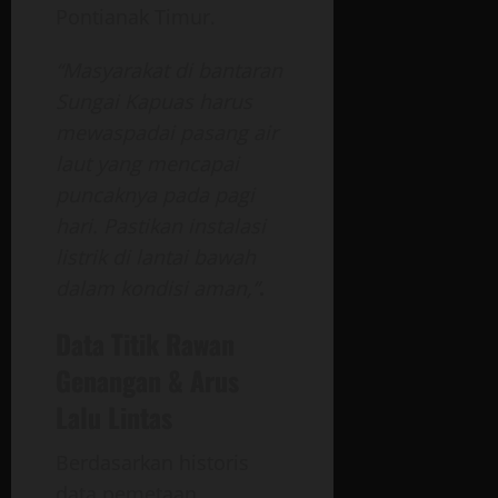
Pontianak Timur.
“Masyarakat di bantaran
Sungai Kapuas harus
mewaspadai pasang air
laut yang mencapai
puncaknya pada pagi
hari. Pastikan instalasi
listrik di lantai bawah
dalam kondisi aman,”
.
Data Titik Rawan
Genangan & Arus
Lalu Lintas
Berdasarkan historis
data pemetaan