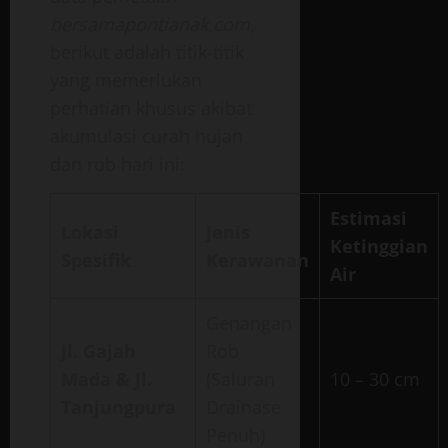
bersamapontianak.com
,
berikut adalah titik-titik
yang memerlukan
perhatian khusus akibat
akumulasi curah hujan
dan rob hari ini:
Estimasi
Lokasi
Jenis
Ketinggian
Spesifik
Kerawanan
Air
Genangan
Jl. Gajah
Rob
Mada & Jl.
(Saluran
10 – 30 cm
Tanjungpura
Drainase
Penuh)