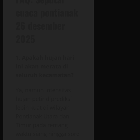
cuaca pontianak
26 desember
2025
Apakah hujan hari
ini akan merata di
seluruh kecamatan?
Ya, namun intensitas
hujan petir diprediksi
lebih kuat di wilayah
Pontianak Utara dan
Timur pada rentang
waktu siang hingga sore