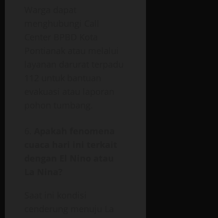
Warga dapat
menghubungi Call
Center BPBD Kota
Pontianak atau melalui
layanan darurat terpadu
112 untuk bantuan
evakuasi atau laporan
pohon tumbang.
Apakah fenomena
cuaca hari ini terkait
dengan El Nino atau
La Nina?
Saat ini kondisi
cenderung menuju La