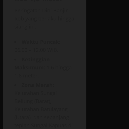
Peringatan Dini Banjir
Rob yang berlaku hingga
siang ini.
Waktu Puncak:
06.00 – 12.00 WIB.
Ketinggian
Maksimum:
1,6 hingga
1,8 meter.
Zona Merah:
Kelurahan Sungai
Beliung (Barat),
Kelurahan Batulayang
(Utara), dan sepanjang
tepian Sungai Kapuas di