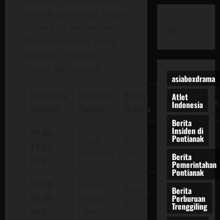
rincian parameter cuaca
di seluruh kecamatan
Tag
(Pontianak Kota, Barat,
Selatan, Tenggara,
Timur, dan Utara):
asiaboxdrama
Rentang
Kondisi
Suhu
Atlet
Kelembapan
Indonesia
Waktu
Cuaca
Udara
Berita
Insiden di
07.00 –
Pontianak
Cerah
25°C –
11.00
80% – 95%
Berawan
30°C
Berita
WIB
Pemerintahan
Pontianak
13.00 –
Hujan
Berita
31°C –
Perburuan
16.00
Sedang
75% – 90%
28°C
Trenggiling
WIB
– Petir