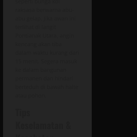
seperti bunga kol
raksasa berwarna abu-
abu gelap. Jika awan ini
terlihat di langit
Pontianak Utara, angin
kencang akan tiba
dalam waktu kurang dari
15 menit. Segera masuk
ke dalam bangunan
permanen dan hindari
berteduh di bawah halte
atau pohon.
Tips
Keselamatan &