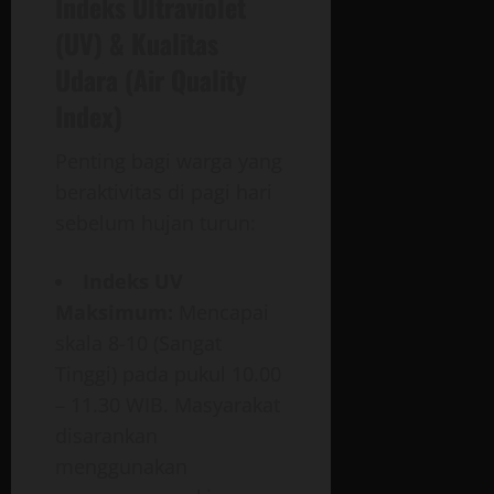
Indeks Ultraviolet
(UV) & Kualitas
Udara (Air Quality
Index)
Penting bagi warga yang
beraktivitas di pagi hari
sebelum hujan turun:
Indeks UV
Maksimum:
Mencapai
skala 8-10 (Sangat
Tinggi) pada pukul 10.00
– 11.30 WIB. Masyarakat
disarankan
menggunakan