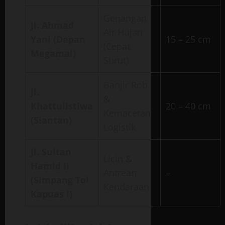
Genangan
Jl. Ahmad
Air Hujan
Yani (Depan
15 – 25 cm
(Cepat
Megamal)
Surut)
Banjir Rob
Jl.
&
Khattulistiwa
20 – 40 cm
Kemacetan
(Siantan)
Logistik
Jl. Sultan
Licin &
Hamid II
Antrean
–
(Simpang Tol
Kendaraan
Kapuas I)