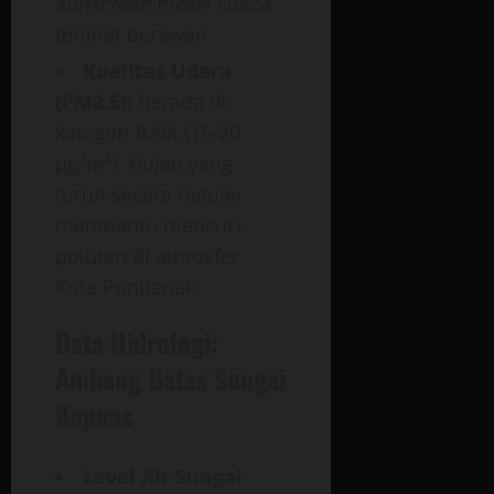
sunscreen
meski cuaca
terlihat berawan.
Kualitas Udara
(PM2.5):
Berada di
kategori BAIK (15-20
µg/m³). Hujan yang
turun secara reguler
membantu mencuci
polutan di atmosfer
Kota Pontianak.
Data Hidrologi:
Ambang Batas Sungai
Kapuas
Level Air Sungai