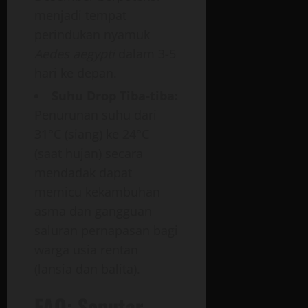
menjadi tempat
perindukan nyamuk
Aedes aegypti
dalam 3-5
hari ke depan.
Suhu Drop Tiba-tiba:
Penurunan suhu dari
31°C (siang) ke 24°C
(saat hujan) secara
mendadak dapat
memicu kekambuhan
asma dan gangguan
saluran pernapasan bagi
warga usia rentan
(lansia dan balita).
FAQ: Seputar