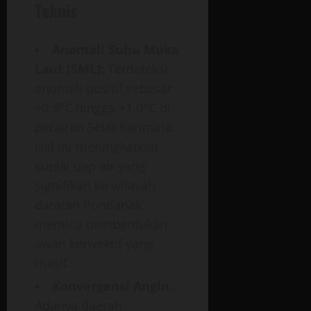
Teknis
Anomali Suhu Muka
Laut (SML):
Terdeteksi
anomali positif sebesar
+0.5°C hingga +1.0°C di
perairan Selat Karimata.
Hal ini meningkatkan
suplai uap air yang
signifikan ke wilayah
daratan Pontianak,
memicu pembentukan
awan konvektif yang
masif.
Konvergensi Angin:
Adanya daerah