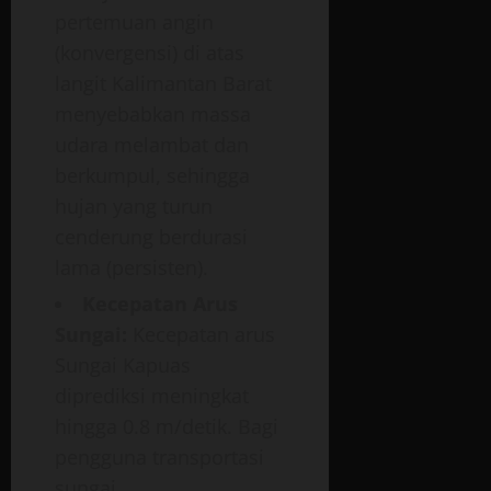
pertemuan angin
(konvergensi) di atas
langit Kalimantan Barat
menyebabkan massa
udara melambat dan
berkumpul, sehingga
hujan yang turun
cenderung berdurasi
lama (persisten).
Kecepatan Arus
Sungai:
Kecepatan arus
Sungai Kapuas
diprediksi meningkat
hingga 0.8 m/detik. Bagi
pengguna transportasi
sungai