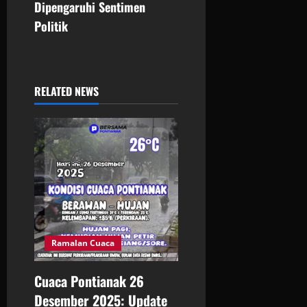
n
Dipengaruhi Sentimen
Politik
a
v
i
RELATED NEWS
g
a
t
i
o
Ramalan Cuaca
n
Cuaca Pontianak 26
Desember 2025: Update