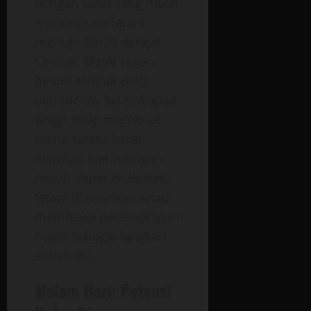
dengan suhu yang mulai
menurun perlahan
menuju 28–29 derajat
Celsius. Meski hujan
belum terlihat pada
periode ini, kelembapan
tinggi tetap membuat
udara terasa berat.
Aktivitas luar ruangan
masih dapat dilakukan,
tetapi disarankan tetap
membawa perlengkapan
hujan sebagai langkah
antisipasi.
Malam Hari: Potensi