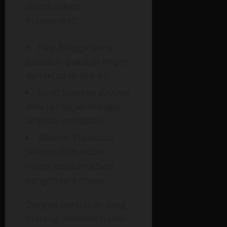
diperhatikan
masyarakat:
Pagi hingga siang:
Gunakan pakaian ringan
dan tetap terhidrasi.
Sore: Siapkan payung
atau jas hujan sebagai
langkah antisipasi.
Malam: Waspadai
jalanan licin akibat
hujan, terutama bagi
pengendara motor.
Dengan persiapan yang
matang, aktivitas harian