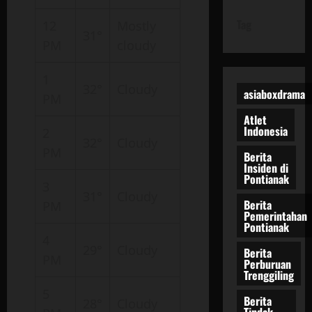
Tag
12
Mostly
31°
PM
cloudy
1
32°
Cloudy
asiaboxdrama
PM
Atlet
Indonesia
2
32°
Cloudy
PM
Berita
Insiden di
Pontianak
3
31°
Cloudy
Berita
PM
Pemerintahan
Pontianak
4
29°
Cloudy
Berita
PM
Perburuan
Trenggiling
5
Berita
28°
Cloudy
Tindak