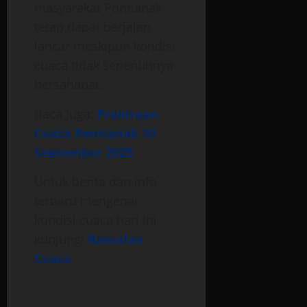
masyarakat Pontianak
tetap dapat berjalan
lancar meskipun kondisi
cuaca tidak sepenuhnya
bersahabat.
Baca Juga:
Prakiraan
Cuaca Pontianak 10
September 2025
Untuk berita dan info
terbaru mengenai
kondisi cuaca hari ini
kunjungi
Ramalan
Cuaca