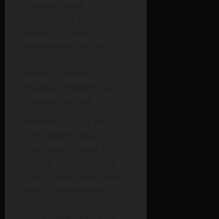
matahari tidak
sepenuhnya terik.
Kondisi ini relatif
mendukung aktivitas
masyarakat, baik untuk
bekerja, sekolah,
maupun kegiatan luar
ruangan lainnya.
Memasuki siang hari,
suhu diperkirakan
meningkat hingga 31–32
derajat Celsius. Langit
masih didominasi awan,
namun tidak menutup
kemungkinan
munculnya celah sinar