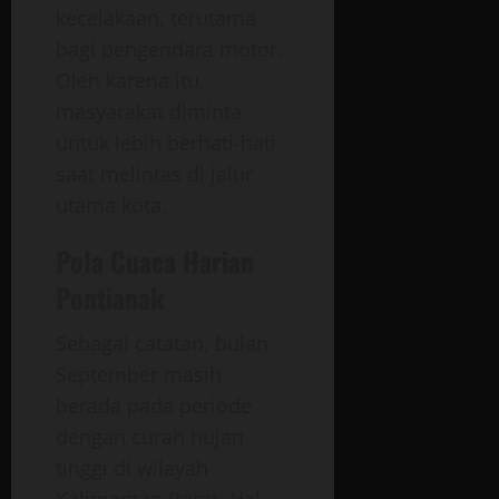
kecelakaan, terutama
bagi pengendara motor.
Oleh karena itu,
masyarakat diminta
untuk lebih berhati-hati
saat melintas di jalur
utama kota.
Pola Cuaca Harian
Pontianak
Sebagai catatan, bulan
September masih
berada pada periode
dengan curah hujan
tinggi di wilayah
Kalimantan Barat. Hal