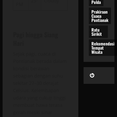
25°
Cloudy
Polda
PM
Prakiraan
Cuaca
Pontianak
Ratu
Pagi hingga Siang
Sirikit
Hari
Rekomendasi
Tempat
Wisata
Sejak pagi, cuaca di
Pontianak berada dalam
kondisi berawan
Gravatar
sebagian dengan suhu
sekitar 27–30 derajat
Celsius. Kelembapan
udara yang cukup tinggi
membuat hawa terasa
gerah meski sinar