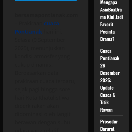
Mengapa
AsiaBoxDra
bersamapontianak.com
ma Kini Jadi
– Prakiraan
cuaca
Favorit
Pontianak
hari ini,
Pecinta
Drama?
Selasa (9 September
2025), menunjukkan
Cuaca
kondisi atmosfer yang
Pontianak
cukup dinamis.
26
Berdasarkan data
Desember
2025:
prakiraan cuaca terbaru,
Update
sejak pagi hingga sore
Cuaca &
hari Kota Khatulistiwa
Titik
diperkirakan akan
Rawan
didominasi oleh langit
Prosedur
berawan dengan suhu
Darurat
udara yang relatif