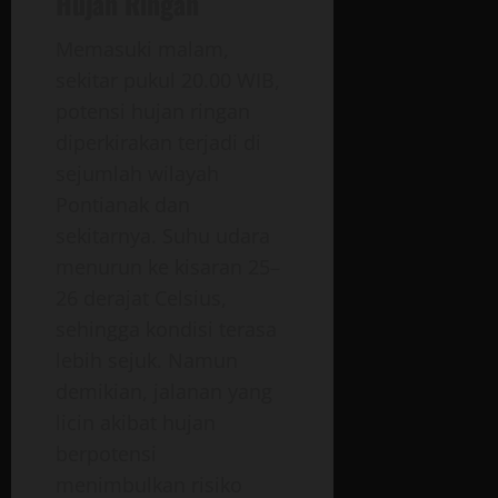
Hujan Ringan
Memasuki malam,
sekitar pukul 20.00 WIB,
potensi hujan ringan
diperkirakan terjadi di
sejumlah wilayah
Pontianak dan
sekitarnya. Suhu udara
menurun ke kisaran 25–
26 derajat Celsius,
sehingga kondisi terasa
lebih sejuk. Namun
demikian, jalanan yang
licin akibat hujan
berpotensi
menimbulkan risiko