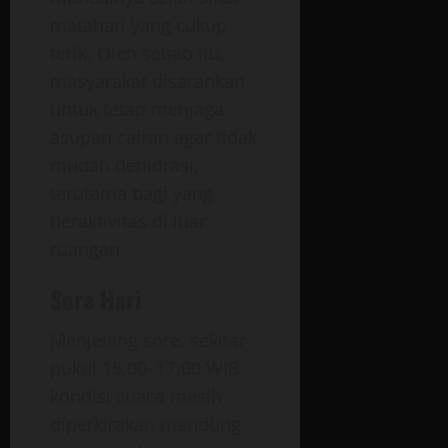
matahari yang cukup
terik. Oleh sebab itu,
masyarakat disarankan
untuk tetap menjaga
asupan cairan agar tidak
mudah dehidrasi,
terutama bagi yang
beraktivitas di luar
ruangan.
Sore Hari
Menjelang sore, sekitar
pukul 15.00–17.00 WIB,
kondisi cuaca masih
diperkirakan mendung