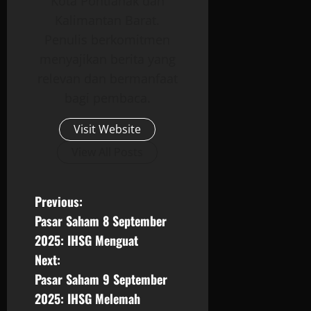
Kota Pontianak dan
Kalimantan Barat.
Penulis berkomitmen
menyajikan berita yang
relevan dan bermanfaat
bagi pembaca.
Visit Website
View All Posts
P
Previous:
Pasar Saham 8 September
o
2025: IHSG Menguat
s
Next:
Pasar Saham 9 September
t
2025: IHSG Melemah