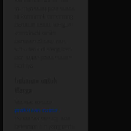
ini membuat pola cuaca
di Pontianak cenderung
berubah cepat, dengan
kombinasi cerah
berawan di pagi hari,
suhu terik di siang hari,
dan hujan pada malam
harinya.
Imbauan untuk
Warga
Melihat kondisi
prakiraan cuaca
Pontianak hari ini, ada
beberapa hal yang perlu