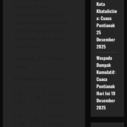
Kota
hangat. Namun,
Khatulistiw
masyarakat diimbau
a: Cuaca
tetap waspada karena
Pontianak
potensi hujan ringan
25
diprediksi turun pada
Desember
malam hari.
2025
Waspada
Currently 27° · Partly
Dampak
sunny
Kumulatif:
Pontianak, Indonesia
Cuaca
Pontianak
Hari Ini 19
10
Mostly
29°
Desember
AM
cloudy
2025
11
Mostly
30°
AM
cloudy