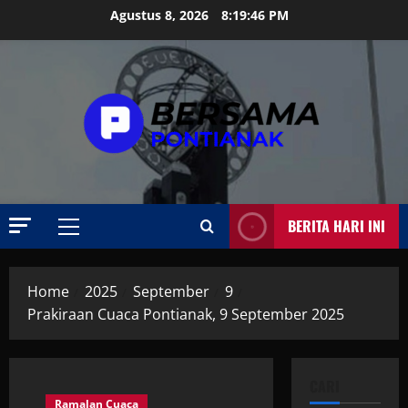
Skip
Agustus 8, 2026
8:19:47 PM
to
content
BERITA HARI INI
Primary
Menu
Home
2025
September
9
Prakiraan Cuaca Pontianak, 9 September 2025
CARI
Ramalan Cuaca