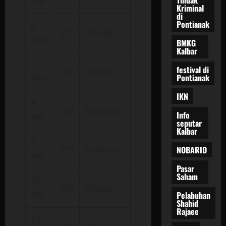
PM
Kriminal
di
Pontianak
6
27°
Cloudy
PM
BMKG
Kalbar
7
festival di
26°
Cloudy
Pontianak
PM
IKN
8
26°
Showers
Info
PM
seputar
Kalbar
9
25°
Showers
NOBARID
PM
Pasar
Saham
10
25°
Cloudy
Pelabuhan
PM
Shahid
Rajaee
11