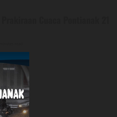
: Prakiraan Cuaca Pontianak 21
minutes read