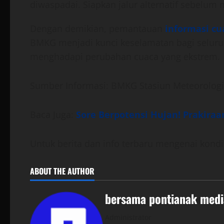
diwaspadai. Siapkan jalur alternatif sebelum 
Dengan demikian, pemantauan
informasi cu
BMKG menjadi kunci keselamatan bagi seluruh
menghadapi perubahan cuaca yang ekstrem.
Sumber Informasi: BMKG Stasiun Meteorologi
Baca Juga:
Sore Berpotensi Hujan! Prakira
Untuk berita dan info terbaru mengenai kondis
ABOUT THE AUTHOR
bersama pontianak medi
Administrator