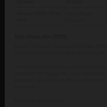
Periode
Kondisi
Malam (18:00 – 24:00
Hujan Ringan
WIB)
(Berawan)
Data Teknis dari BMKG
Sebagai informasi yang patut dipercaya, B
Pontianak hari ini diperkirakan mencapai 29
Di sisi lain, faktor pemicu cuaca ekstrem ada
mencapai 78% hingga 98%. Angin dilaporkan b
kecepatan rata-rata 10-40 km/jam. Kecepatan a
badai petir.
Peringatan Resmi BMKG: