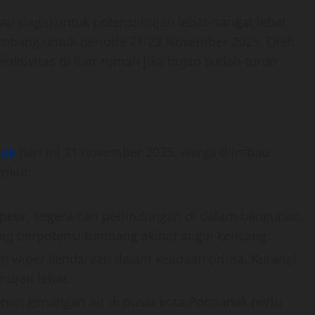
iap siaga) untuk potensi hujan lebat–sangat lebat
umbang untuk periode 21-23 November 2025. Oleh
raktivitas di luar rumah jika hujan sudah turun
nak
hari ini 21 november 2025, warga diimbau
rikut:
 petir, segera cari perlindungan di dalam bangunan.
 yang berpotensi tumbang akibat angin kencang.
dan wiper kendaraan dalam keadaan prima. Kurangi
hujan lebat.
anan genangan air di pusat kota Pontianak perlu