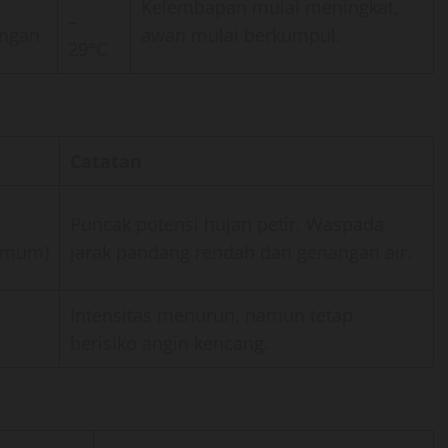
Kelembapan mulai meningkat,
–
ingan
awan mulai berkumpul.
29°C
Catatan
Puncak potensi hujan petir. Waspada
imum)
jarak pandang rendah dan genangan air.
Intensitas menurun, namun tetap
berisiko angin kencang.