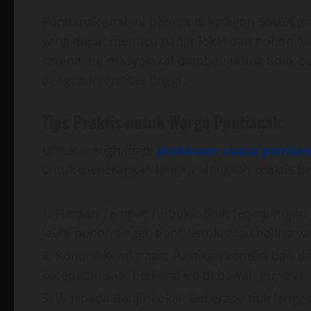
Pontianak saat ini berada di kategori SIAGA (s
yang dapat memicu banjir lokal dan pohon t
karena itu, masyarakat diimbau untuk tidak be
dengan intensitas tinggi.
Tips Praktis untuk Warga Pontianak
Untuk menghadapi
prakiraan cuaca pontia
untuk menerapkan langkah-langkah praktis be
Hindari Tempat Terbuka: Saat terjadi hujan
Jauhi pohon tinggi, tiang listrik, atau baliho
Kondisi Kendaraan: Pastikan kondisi ban 
kecepatan saat berkendara di bawah guyuran 
Waspada Banjir Lokal: Beberapa titik langg