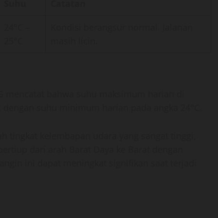
Suhu
Catatan
24°C –
Kondisi berangsur normal. Jalanan
25°C
masih licin.
MKG mencatat bahwa suhu maksimum harian di
°C dengan suhu minimum harian pada angka 24°C.
lah tingkat kelembapan udara yang sangat tinggi,
ertiup dari arah Barat Daya ke Barat dengan
ngin ini dapat meningkat signifikan saat terjadi