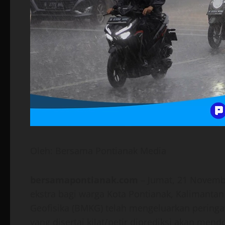
Oleh: Bersama Pontianak Media
bersamapontianak.com
– Jumat, 21 Novemb
ekstra bagi warga Kota Pontianak, Kalimantan
Geofisika (BMKG) telah mengeluarkan peringat
yang disertai kilat/petir diprediksi akan men