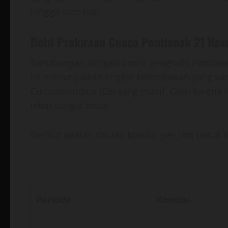
hingga sore hari.
Detil Prakiraan Cuaca Pontianak 21 No
Sehubungan dengan posisi geografis Pontianak
ini menunjukkan tingkat kelembaban yang s
Cumulonimbus (Cb) yang masif. Oleh karena i
lebat sangat besar.
Berikut adalah rincian kondisi per jam untuk 
Periode
Kondisi