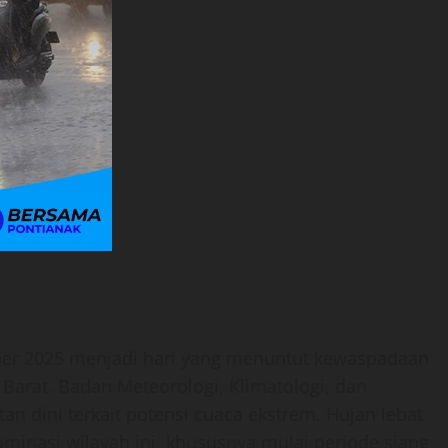
er 2025 menjadi hari yang menuntut kewaspadaan
 Barat. Badan Meteorologi, Klimatologi, dan
an dini terkait potensi cuaca ekstrem. Hujan lebat
dominasi wilayah ini, khususnya mulai periode siang