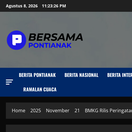
Skip
Agustus 8, 2026
11:23:27 PM
to
content
BERITA PONTIANAK
BERITA NASIONAL
BERITA INT
RAMALAN CUACA
Home
2025
November
21
BMKG Rilis Peringata