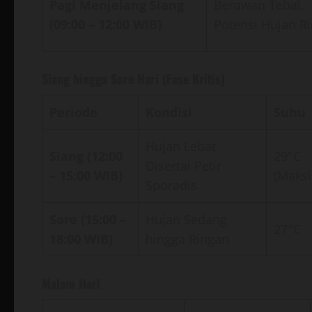
Pagi Menjelang Siang
Berawan Tebal,
(09:00 – 12:00 WIB)
Potensi Hujan R
Siang hingga Sore Hari (Fase Kritis)
Periode
Kondisi
Suhu
Hujan Lebat
Siang (12:00
29°C
Disertai Petir
– 15:00 WIB)
(Maks
Sporadis
Sore (15:00 –
Hujan Sedang
27°C
18:00 WIB)
hingga Ringan
Malam Hari