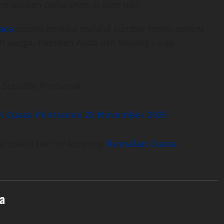
melakukan perjalanan di sore hari.
aca
secara berkala melalui sumber resmi seperti
 warga. Pastikan Anda dan keluarga siap
 Supadio Pontianak.
an Cuaca Pontianak 22 November 2025
i cuaca hari ini kunjungi
Ramalan Cuaca
a