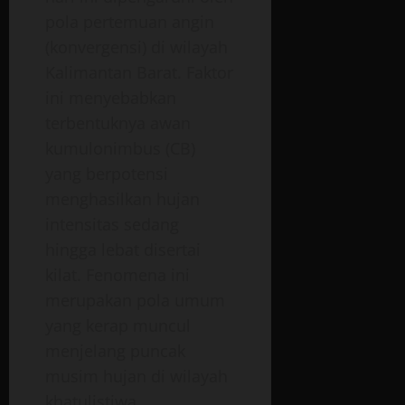
pola pertemuan angin
(konvergensi) di wilayah
Kalimantan Barat. Faktor
ini menyebabkan
terbentuknya awan
kumulonimbus (CB)
yang berpotensi
menghasilkan hujan
intensitas sedang
hingga lebat disertai
kilat. Fenomena ini
merupakan pola umum
yang kerap muncul
menjelang puncak
musim hujan di wilayah
khatulistiwa.