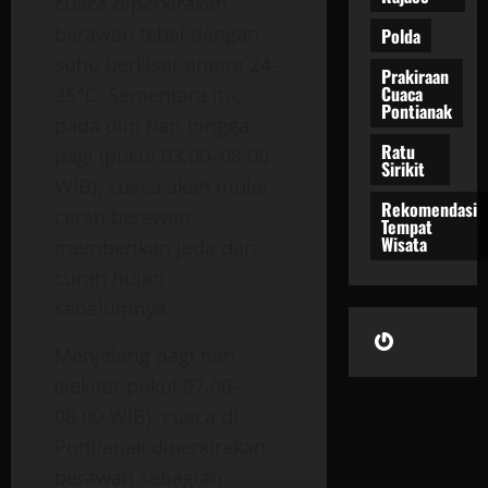
cuaca diperkirakan
berawan tebal dengan
Polda
suhu berkisar antara 24–
Prakiraan
Cuaca
25°C. Sementara itu,
Pontianak
pada dini hari hingga
Ratu
pagi (pukul 03.00–08.00
Sirikit
WIB), cuaca akan mulai
Rekomendasi
cerah berawan,
Tempat
Wisata
memberikan jeda dari
curah hujan
sebelumnya.
Gravatar
Menjelang pagi hari
(sekitar pukul 07.00–
08.00 WIB), cuaca di
Pontianak diperkirakan
berawan sebagian