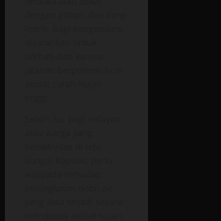
terbuka atau dekat
dengan pohon dan tiang
listrik. Bagi pengendara,
disarankan untuk
berhati-hati karena
jalanan berpotensi licin
akibat curah hujan
tinggi.
Selain itu, bagi nelayan
atau warga yang
beraktivitas di tepi
Sungai Kapuas, perlu
waspada terhadap
peningkatan debit air
yang bisa terjadi secara
mendadak akibat hujan