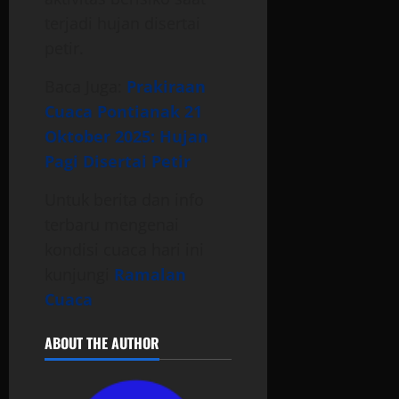
terjadi hujan disertai
petir.
Baca Juga:
Prakiraan
Cuaca Pontianak 21
Oktober 2025: Hujan
Pagi Disertai Petir
Untuk berita dan info
terbaru mengenai
kondisi cuaca hari ini
kunjungi
Ramalan
Cuaca
ABOUT THE AUTHOR