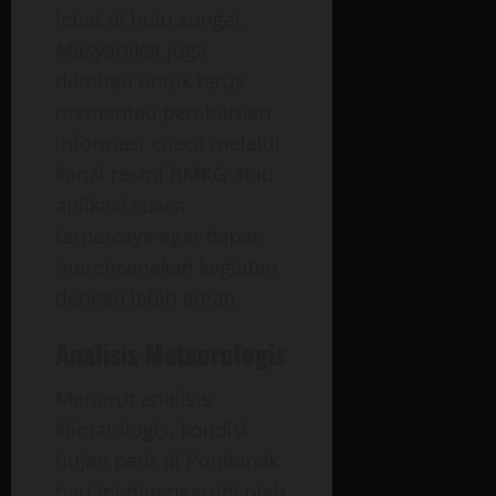
lebat di hulu sungai.
Masyarakat juga
diimbau untuk terus
memantau pembaruan
informasi cuaca melalui
kanal resmi BMKG atau
aplikasi cuaca
terpercaya agar dapat
merencanakan kegiatan
dengan lebih aman.
Analisis Meteorologis
Menurut analisis
klimatologis, kondisi
hujan petir di Pontianak
hari ini dipengaruhi oleh