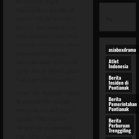
Kecepatan angin
diperkirakan berada di
kisaran 10–20 km/jam,
Tag
bertiup dari arah barat
daya menuju timur laut.
Kondisi ini menunjukkan
asiaboxdrama
adanya peningkatan
Atlet
aktivitas awan konvektif
Indonesia
yang umum terjadi pada
Berita
masa peralihan musim.
Insiden di
Pontianak
Selain itu, tekanan udara
Berita
di wilayah Pontianak
Pemerintahan
Pontianak
terpantau relatif stabil,
sekitar 1008 milibar,
Berita
Perburuan
dengan jarak pandang
Trenggiling
mendatar masih cukup