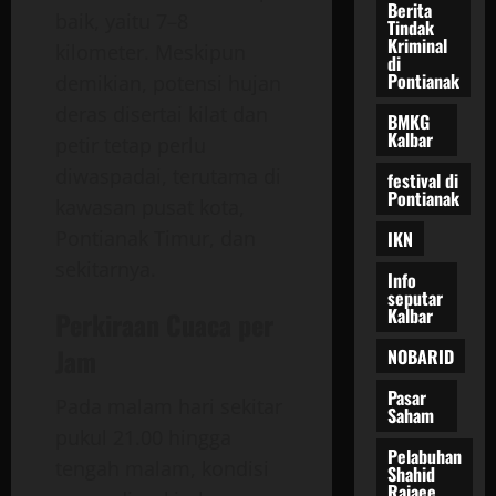
Berita
baik, yaitu 7–8
Tindak
Kriminal
kilometer. Meskipun
di
Pontianak
demikian, potensi hujan
deras disertai kilat dan
BMKG
Kalbar
petir tetap perlu
diwaspadai, terutama di
festival di
Pontianak
kawasan pusat kota,
Pontianak Timur, dan
IKN
sekitarnya.
Info
seputar
Kalbar
Perkiraan Cuaca per
Jam
NOBARID
Pasar
Pada malam hari sekitar
Saham
pukul 21.00 hingga
Pelabuhan
tengah malam, kondisi
Shahid
Rajaee