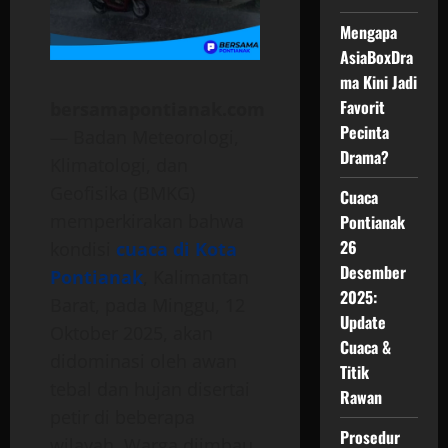
Mengapa
AsiaBoxDra
ma Kini Jadi
Favorit
bersamapontianak.com
Pecinta
— Badan Meteorologi,
Drama?
Klimatologi, dan
Geofisika (BMKG)
Cuaca
memperkirakan bahwa
Pontianak
26
kondisi
cuaca di Kota
Desember
Pontianak
, Kalimantan
2025:
Barat, pada Minggu, 12
Update
Oktober 2025, akan
Cuaca &
didominasi oleh awan
Titik
tebal dan hujan disertai
Rawan
petir di beberapa
Prosedur
wilayah. Warga diimbau