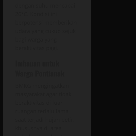
dengan suhu mencapai
26°C. Kondisi ini
berpotensi memberikan
udara yang cukup sejuk
bagi warga yang
beraktivitas pagi.
Imbauan untuk
Warga Pontianak
BMKG mengingatkan
masyarakat agar tidak
beraktivitas di luar
ruangan terlalu lama
saat terjadi hujan petir,
khususnya di area