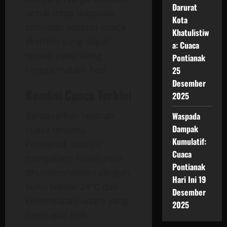
Darurat
untuk tetap waspada
Kota
terhadap potensi cuaca
Khatulistiw
ekstrem yang dapat
a: Cuaca
terjadi pada siang
Pontianak
hingga malam hari.
25
Desember
Kondisi Cuaca Terkini
2025
Berdasarkan laporan
Waspada
Dampak
cuaca terbaru,
Kumulatif:
Pontianak saat ini
Cuaca
mengalami hujan petir
Pontianak
(thundershower) dengan
Hari Ini 19
suhu sekitar 24°C dan
Desember
kelembapan udara yang
2025
mencapai 85%.