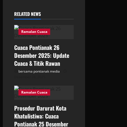
v
i
RELATED NEWS
g
Ramalan Cuaca
a
Cuaca Pontianak 26
t
Desember 2025: Update
i
Cuaca & Titik Rawan
bersama pontianak media
o
Desember 26, 2025
n
Ramalan Cuaca
Prosedur Darurat Kota
Khatulistiwa: Cuaca
Pontianak 25 Desember