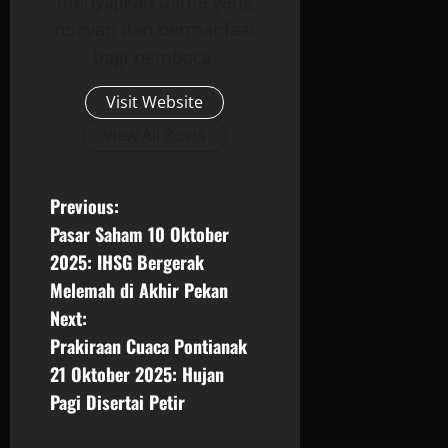
menyajikan berita yang
relevan dan bermanfaat
bagi pembaca.
Visit Website
View All Posts
P
Previous:
Pasar Saham 10 Oktober
o
2025: IHSG Bergerak
s
Melemah di Akhir Pekan
Next:
t
Prakiraan Cuaca Pontianak
n
21 Oktober 2025: Hujan
Pagi Disertai Petir
a