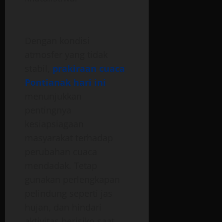
Dengan kondisi
atmosfer yang tidak
stabil,
prakiraan cuaca
Pontianak hari ini
menunjukkan
pentingnya
kesiapsiagaan
masyarakat terhadap
perubahan cuaca
mendadak. Tetap
gunakan perlengkapan
pelindung seperti jas
hujan, dan hindari
aktivitas berisiko saat