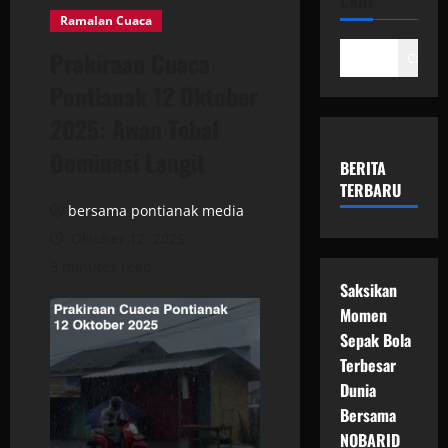
CARI
Ramalan Cuaca
Prakiraan Cuaca
Cari
Pontianak 12 Oktober
2025: Awan Tebal
Dominasi Langit
BERITA
TERBARU
bersama pontianak media
Oktober 12, 2025
3 minutes read
Saksikan
Momen
Sepak Bola
Terbesar
Dunia
Bersama
NOBARID