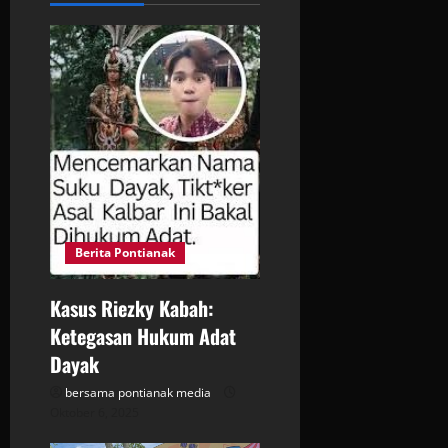
i
g
a
t
i
o
Berita Pontianak
n
Kasus Riezky Kabah:
Ketegasan Hukum Adat
Dayak
bersama pontianak media
Oktober 6, 2025