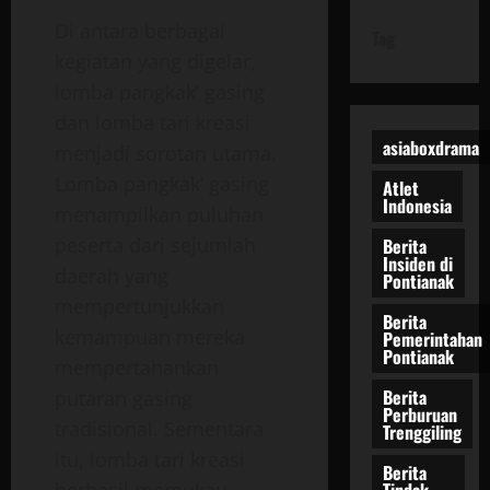
Di antara berbagai
Tag
kegiatan yang digelar,
lomba pangkak’ gasing
dan lomba tari kreasi
asiaboxdrama
menjadi sorotan utama.
Lomba pangkak’ gasing
Atlet
Indonesia
menampilkan puluhan
peserta dari sejumlah
Berita
Insiden di
daerah yang
Pontianak
mempertunjukkan
Berita
kemampuan mereka
Pemerintahan
Pontianak
mempertahankan
Berita
putaran gasing
Perburuan
tradisional. Sementara
Trenggiling
itu, lomba tari kreasi
Berita
Tindak