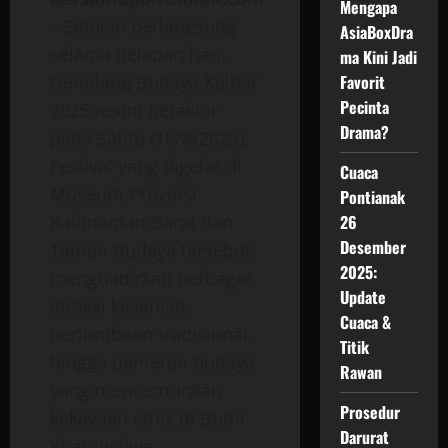
Mengapa
– Setelah berlangsung
AsiaBoxDra
selama delapan hari,
ma Kini Jadi
Favorit
Gemilang Budaya Kalbar
Pecinta
2025 resmi berakhir
Drama?
pada Sabtu (16/8/2025).
Festival yang digelar di
Cuaca
Museum Provinsi
Pontianak
26
Kalimantan Barat dan
Desember
Taman Budaya tersebut
2025:
menghadirkan berbagai
Update
atraksi kesenian,
Cuaca &
perlombaan tradisional,
Titik
hingga pameran budaya
Rawan
yang mencerminkan
Prosedur
kekayaan etnis di Bumi
Darurat
Khatulistiwa.