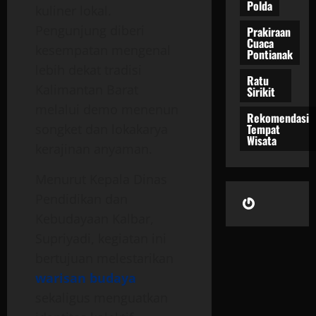
Polda
kuliner lokal.
Pengunjung diberi
Prakiraan
Cuaca
kesempatan mengenal
Pontianak
lebih dekat tradisi
Ratu
Kalimantan Barat
Sirikit
melalui demo menenun
Rekomendasi
Tempat
songket dan lokakarya
Wisata
kerajinan anyaman.
Menurut Kepala Dinas
Gravatar
Pendidikan dan
Kebudayaan Kalbar,
Supriyadi, kegiatan ini
bertujuan melestarikan
warisan budaya
sekaligus menguatkan