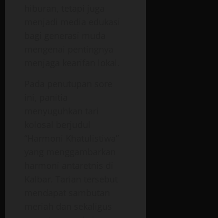
hiburan, tetapi juga
menjadi media edukasi
bagi generasi muda
mengenai pentingnya
menjaga kearifan lokal.
Pada penutupan sore
ini, panitia
menyuguhkan tari
kolosal berjudul
“Harmoni Khatulistiwa”
yang menggambarkan
harmoni antaretnis di
Kalbar. Tarian tersebut
mendapat sambutan
meriah dan sekaligus