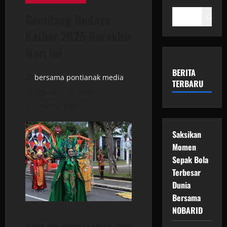
Gemilang Budaya
Cari
Kalbar 2025 Berakhir
Hari Ini
BERITA
bersama pontianak media
TERBARU
Agustus 16, 2025
2 minutes read
Saksikan
Momen
Sepak Bola
Terbesar
Dunia
Bersama
NOBARID
bersamapontianak.com