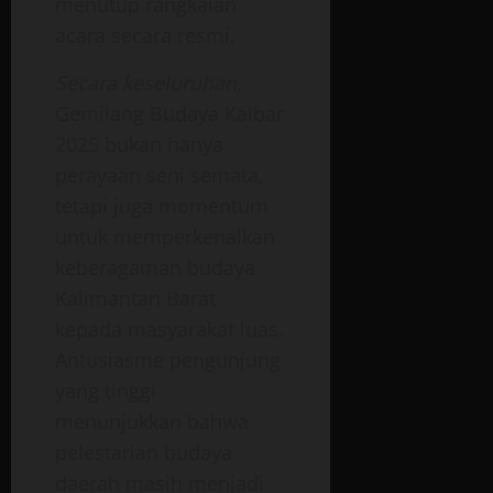
menutup rangkaian
acara secara resmi.
Secara keseluruhan
,
Gemilang Budaya Kalbar
2025 bukan hanya
perayaan seni semata,
tetapi juga momentum
untuk memperkenalkan
keberagaman budaya
Kalimantan Barat
kepada masyarakat luas.
Antusiasme pengunjung
yang tinggi
menunjukkan bahwa
pelestarian budaya
daerah masih menjadi