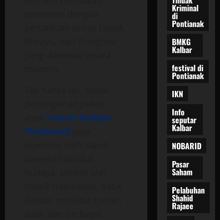
berhasil memukau
Kriminal
penonton dengan
di
Pontianak
perpaduan unsur Dayak,
Melayu, dan Tionghoa
BMKG
Kalbar
yang dikemas secara
festival di
modern.
Pontianak
Tak hanya itu,
mulai
IKN
pertengahan pekan
,
Info
area
Taman Budaya
seputar
Kalbar
Pontianak
juga
dipenuhi oleh stand
NOBARID
pameran produk
Pasar
Saham
budaya, seperti alat
musik tradisional, batik
Pelabuhan
Shahid
Kalbar, miniatur rumah
Rajaee
adat, dan berbagai