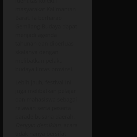
identitas kolektif
masyarakat Kalimantan
Barat. Ia berharap
Gemilang Budaya dapat
menjadi agenda
tahunan dan diperluas
skalanya dengan
melibatkan pelaku
budaya lintas provinsi.
Lebih jauh, festival ini
juga melibatkan pelajar
dan mahasiswa sebagai
relawan serta peserta
parade busana daerah.
Dengan demikian
, acara
tidak hanya bersifat