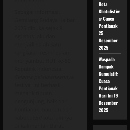
Kota
Khatulistiw
Sebagai informasi,
a: Cuaca
Gemilang Budaya Kalbar
Pontianak
2025 dibuka sejak 8
25
Agustus lalu dan
Desember
menjadi salah satu
2025
rangkaian resmi dalam
Waspada
menyambut HUT ke-80
Dampak
Republik Indonesia.
Kumulatif:
Selama pelaksanaannya
,
Cuaca
festival ini berhasil
Pontianak
menarik ribuan
Hari Ini 19
pengunjung, baik dari
Desember
Pontianak maupun dari
2025
kabupaten/kota lainnya
di Kalimantan Barat.