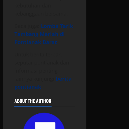
kebutuhan dan
kebanggaan bersama.
Baca juga:
Lomba Tarik
Tambang Meriah di
Pontianak Barat
Untuk berita terbaru
seputar pontianak dan
informasi penting
lainnya kunjungi
berita
pontianak
ABOUT THE AUTHOR