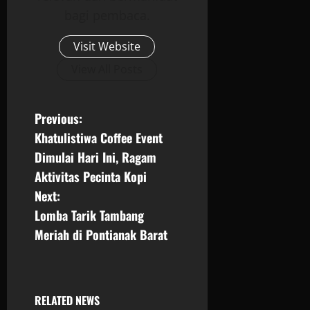
bagi pembaca.
Visit Website
View All Posts
P
Previous:
Khatulistiwa Coffee Event
o
Dimulai Hari Ini, Ragam
s
Aktivitas Pecinta Kopi
Next:
t
Lomba Tarik Tambang
n
Meriah di Pontianak Barat
a
v
RELATED NEWS