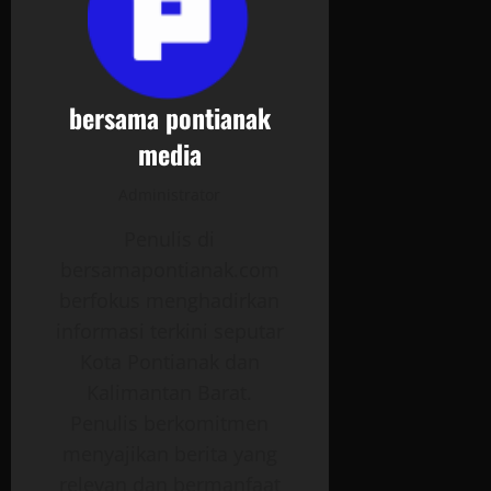
bersama pontianak
media
Administrator
Penulis di
bersamapontianak.com
berfokus menghadirkan
informasi terkini seputar
Kota Pontianak dan
Kalimantan Barat.
Penulis berkomitmen
menyajikan berita yang
relevan dan bermanfaat