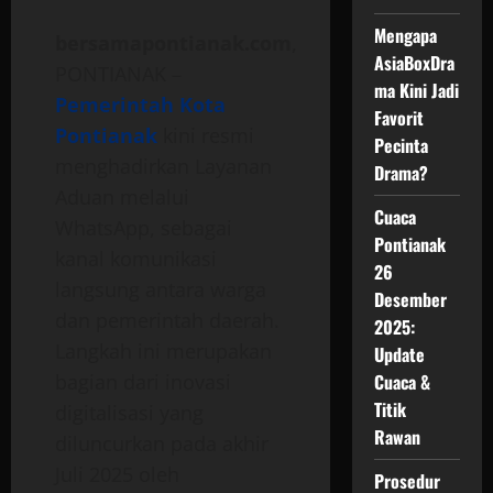
Mengapa
bersamapontianak.com
,
AsiaBoxDra
PONTIANAK –
ma Kini Jadi
Pemerintah Kota
Favorit
Pontianak
kini resmi
Pecinta
menghadirkan Layanan
Drama?
Aduan melalui
Cuaca
WhatsApp, sebagai
Pontianak
kanal komunikasi
26
langsung antara warga
Desember
dan pemerintah daerah.
2025:
Langkah ini merupakan
Update
bagian dari inovasi
Cuaca &
Titik
digitalisasi yang
Rawan
diluncurkan pada akhir
Juli 2025 oleh
Prosedur