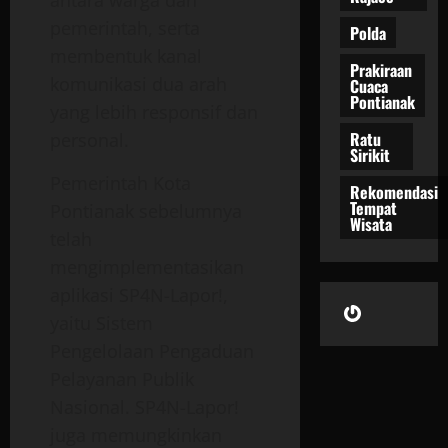
pemerintah, serta
Polda
membentuk kanal
Prakiraan
komunikasi dua arah
Cuaca
Pontianak
yang lebih responsif dan
Ratu
personal.
Sirikit
Pemerintah Kota
Rekomendasi
Tempat
Pontianak sebelumnya
Wisata
telah
mengimplementasikan
aplikasi SP4N-Lapor!,
Gravatar
yaitu Sistem
Pengelolaan Pengaduan
Pelayanan Publik
Nasional. SP4N-Lapor!
juga memungkinkan