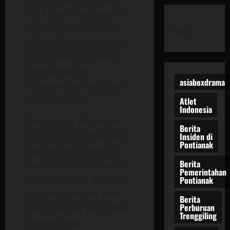
itu, kanal WhatsApp ini
juga digunakan untuk
Tag
menyebarkan informasi
resmi seperti agenda
pembangunan,
asiaboxdrama
imbauan, dan program
kerja Pemkot.
Atlet
Indonesia
Pesan yang dikirim ke
Berita
nomor resmi WhatsApp
Insiden di
Pontianak
akan terlebih dahulu
Berita
dikelola oleh tim admin
Pemerintahan
di Diskominfo. Setelah
Pontianak
itu, setiap aduan akan
Berita
Perburuan
diteruskan ke perangkat
Trenggiling
daerah yang