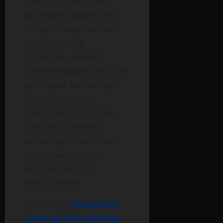
pelatihan yang telah
dilakukan Diskominfo
bersama representasi
dari 32 OPD di
Pontianak, Pemkot
mempersiapkan seluruh
perangkat daerah agar
siap menerima,
menindaklanjuti, dan
memberi jawaban
terhadap setiap aduan
masyarakat secara
profesional dan
terkoordinasi.
Baca Juga:
Peresmian
Gedung BNN Sambas,