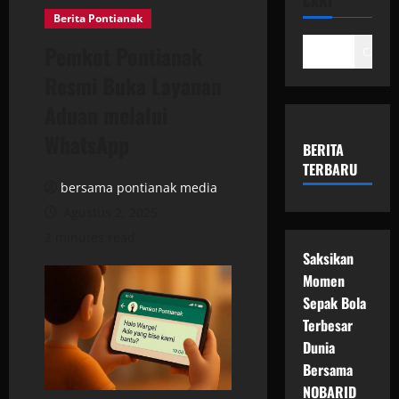
CARI
Berita Pontianak
Pemkot Pontianak
Cari
Resmi Buka Layanan
Aduan melalui
WhatsApp
BERITA
TERBARU
bersama pontianak media
Agustus 2, 2025
2 minutes read
Saksikan
Momen
Sepak Bola
Terbesar
Dunia
Bersama
NOBARID