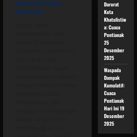
Diskominfo Kota
Darurat
Pontianak
.
Kota
Khatulistiw
Secara resmi
a: Cuaca
diperkenalkan oleh
Pontianak
Kepala Diskominfo,
25
Desember
Zulkarnain, layanan ini
2025
dirancang untuk
memudahkan warga
Waspada
menyampaikan aspirasi
Dampak
maupun keluhan terkait
Kumulatif:
Cuaca
pelayanan publik,
Pontianak
infrastruktur, dan
Hari Ini 19
berbagai isu lingkungan
Desember
sekitar tanpa harus
2025
mendatangi kantor
pemerintahan. Selain