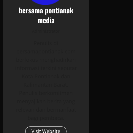
bersama pontianak
media
Administrator
Penulis di
bersamapontianak.com
berfokus menghadirkan
informasi terkini seputar
Kota Pontianak dan
Kalimantan Barat.
Penulis berkomitmen
menyajikan berita yang
relevan dan bermanfaat
bagi pembaca.
Visit Website