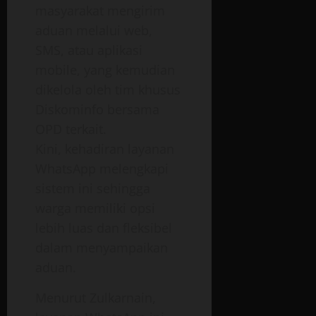
masyarakat mengirim
aduan melalui web,
SMS, atau aplikasi
mobile, yang kemudian
dikelola oleh tim khusus
Diskominfo bersama
OPD terkait.
Kini, kehadiran layanan
WhatsApp melengkapi
sistem ini sehingga
warga memiliki opsi
lebih luas dan fleksibel
dalam menyampaikan
aduan.
Menurut Zulkarnain,