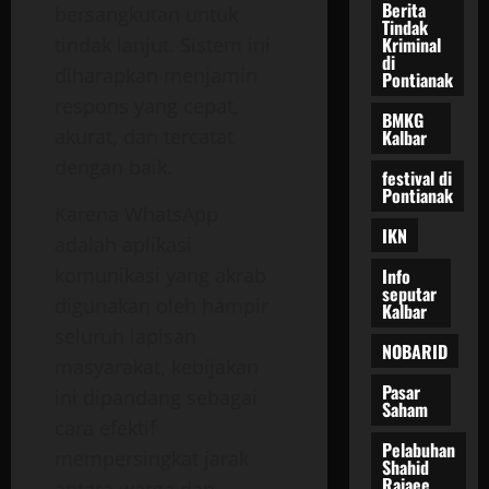
Berita
bersangkutan untuk
Tindak
Kriminal
tindak lanjut. Sistem ini
di
diharapkan menjamin
Pontianak
respons yang cepat,
BMKG
akurat, dan tercatat
Kalbar
dengan baik.
festival di
Pontianak
Karena WhatsApp
IKN
adalah aplikasi
komunikasi yang akrab
Info
seputar
digunakan oleh hampir
Kalbar
seluruh lapisan
NOBARID
masyarakat, kebijakan
Pasar
ini dipandang sebagai
Saham
cara efektif
Pelabuhan
mempersingkat jarak
Shahid
Rajaee
antara warga dan