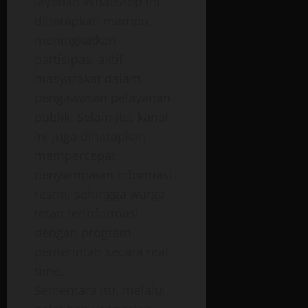
layanan WhatsApp ini
diharapkan mampu
meningkatkan
partisipasi aktif
masyarakat dalam
pengawasan pelayanan
publik. Selain itu, kanal
ini juga diharapkan
mempercepat
penyampaian informasi
resmi, sehingga warga
tetap terinformasi
dengan program
pemerintah secara real
time.
Sementara itu, melalui