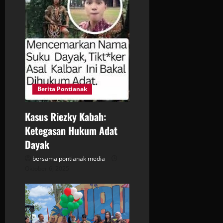
a
t
i
o
Berita Pontianak
n
Kasus Riezky Kabah:
Ketegasan Hukum Adat
Dayak
bersama pontianak media
Oktober 6, 2025