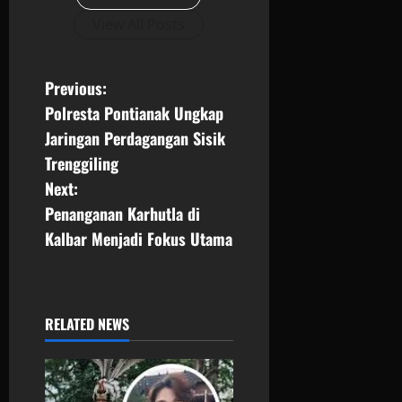
View All Posts
P
Previous:
Polresta Pontianak Ungkap
o
Jaringan Perdagangan Sisik
s
Trenggiling
Next:
t
Penanganan Karhutla di
n
Kalbar Menjadi Fokus Utama
a
v
RELATED NEWS
i
g